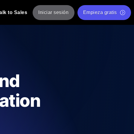
alk to Sales
Iniciar sesión
Empieza gratis
JMeter
eba de JMeter desde múltiples ubicaciones.
Prueba de velocidad de sitio web gratis
Herramienta gratuita de prueba de carga
de Carga con IA
 instantánea y útil adaptada a su stack
Validador de scripts JMeter gratuito
end
Comprobador de estado de API
g
Comprobador de Core Web Vitals
ation
e y rendimiento desde 25+ ubicaciones.
Lista de herramientas web gratuitas
us usuarios.
Is