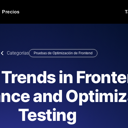
Precios
T
Prueba de carga de 
 API bajo carga.
Ejecute sus scripts de pru
Blog de producto
Categorías
Pruebas de Optimización de Frontend
Leer más en el blog
Análisis de Prueba 
ript desde más de 25
Información de rendimiento
Blog de tecnología
 Trends in Front
.
tecnológico.
Leer más en el blog
Synthetic Monitorin
Comparisons Blog
nce and Optimiz
scribimos los scripts JMeter o k6,
Sondas always-on de uptim
Leer más en el blog
s el informe.
Detecta caídas antes que t
Testing
o del sitio web
Monitoree sus AP