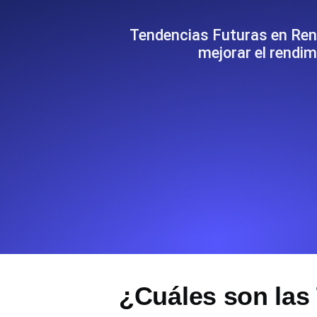
Supervise la información y el rendi
Tendencias Futuras en Ren
mejorar el rendim
Uptime Monitoring
Uptime Monitoring para sitios web y
Cron Job Monitoring
Heartbeat monitoring para cron jobs
para empezar.
TCP Monitoring
Uptime de puertos y tiempo de cone
¿Cuáles son las