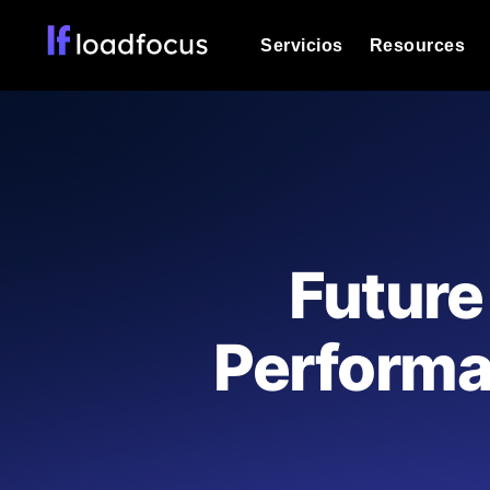
Servicios
Resources
Prueba de carga
Vea cómo funcionan sus sitios web o
Documentación
Le ayudaremos a comenzar
k6 pruebas de carga
Ejecuta pruebas de carga k6 JavaSc
Glosario
Future
ubicaciones cloud con análisis de IA
Explorar categorías de
glosario
Load Testing Services
Alternativas
Performa
Load testing liderado por expertos: e
Explorar categorías de
los ejecutamos a escala y entregamo
alternativas
Supervisión del rendimient