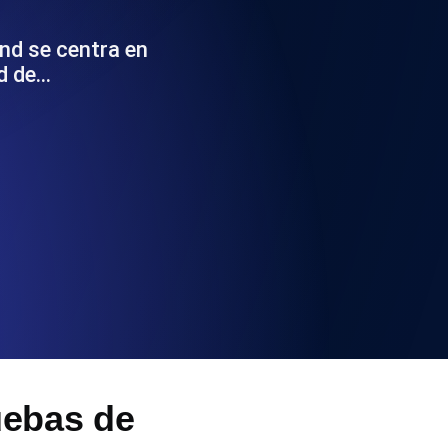
 y funcionalidad de la API
nd se centra en
nd de…
ificados SSL y alertas de caducidad.
ación de registros y alertas. Gratis para
S y MCP
uebas de