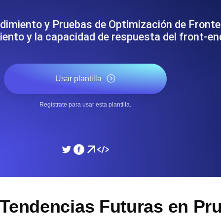
miento de su sitio web.
Monitorear la velocidad
dimiento y Pruebas de Optimización de Fronte
iento y la capacidad de respuesta del front-e
SSL Monitoring
 APIs. Gratis para empezar.
Checks automáticos de cert
Gratis para empezar.
Usar plantilla
DNS Monitoring
Regístrate para usar esta plantilla.
 y tareas programadas. Gratis
DNS monitoring con comprob
empezar.
Monitoring as Code
xión, desde 26 regiones.
Monitores como YAML, J
 Tendencias Futuras en Pr