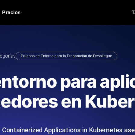
Precios
T
Prueba de carga de 
 API bajo carga.
Ejecute sus scripts de pru
Blog de producto
egorías
Pruebas de Entorno para la Preparación de Despliegue
Leer más en el blog
Análisis de Prueba 
ript desde más de 25
Información de rendimiento
Blog de tecnología
ntorno para apl
.
tecnológico.
Leer más en el blog
Synthetic Monitorin
Comparisons Blog
edores en Kube
scribimos los scripts JMeter o k6,
Sondas always-on de uptim
Leer más en el blog
s el informe.
Detecta caídas antes que t
 Containerized Applications in Kubernetes ase
o del sitio web
Monitoree sus AP