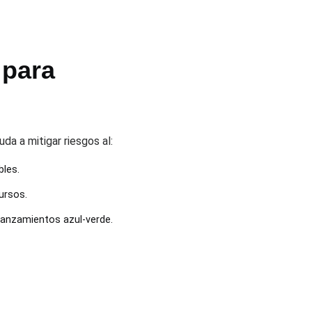
 para
da a mitigar riesgos al:
bles.
ursos.
 lanzamientos azul-verde.