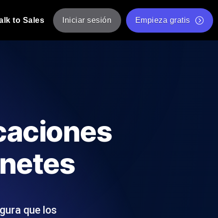
alk to Sales
Iniciar sesión
Empieza gratis
JMeter
eba de JMeter desde múltiples ubicaciones.
Prueba de velocidad de sitio web gratis
Herramienta gratuita de prueba de carga
de Carga con IA
 instantánea y útil adaptada a su stack
Validador de scripts JMeter gratuito
icaciones
Comprobador de estado de API
g
Comprobador de Core Web Vitals
rnetes
e y rendimiento desde 25+ ubicaciones.
Lista de herramientas web gratuitas
us usuarios.
gura que los
Is