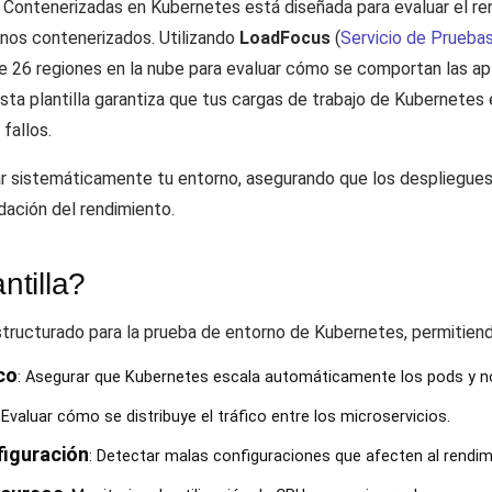
Contenerizadas en Kubernetes está diseñada para evaluar el rend
rnos contenerizados. Utilizando
LoadFocus
(
Servicio de Prueba
de 26 regiones en la nube para evaluar cómo se comportan las a
Esta plantilla garantiza que tus cargas de trabajo de Kubernetes
fallos.
 sistemáticamente tu entorno, asegurando que los despliegues,
dación del rendimiento.
tilla?
structurado para la prueba de entorno de Kubernetes, permitiend
co
: Asegurar que Kubernetes escala automáticamente los pods y n
 Evaluar cómo se distribuye el tráfico entre los microservicios.
figuración
: Detectar malas configuraciones que afecten al rendim