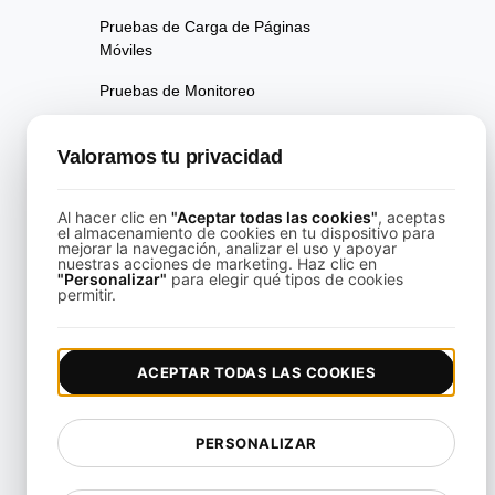
Pruebas de Carga de Páginas
Móviles
Pruebas de Monitoreo
Monitoring, Incident
Valoramos tu privacidad
Management & Network
Troubleshooting
Al hacer clic en
"Aceptar todas las cookies"
, aceptas
Pruebas de escalabilidad en
el almacenamiento de cookies en tu dispositivo para
múltiples regiones
mejorar la navegación, analizar el uso y apoyar
nuestras acciones de marketing. Haz clic en
"Personalizar"
para elegir qué tipos de cookies
Pruebas de Múltiples
permitir.
Escenarios
Pruebas de rendimiento de la
página
ACEPTAR TODAS LAS COOKIES
Pruebas de Disponibilidad
PERSONALIZAR
Pruebas de Regresión de
Rendimiento