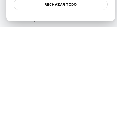
RECHAZAR TODO
Pruebas de Rendimiento
Playwright Powered API
Testing
Pruebas de Análisis de
Velocidad en Tiempo Real
Pruebas de Fiabilidad
Pruebas de Resiliencia
Pruebas de Utilización de
Recursos
SLI/SLO & Service Metrics
Monitoring
Pruebas de Escalabilidad
Pruebas de Soak
Pruebas Spike