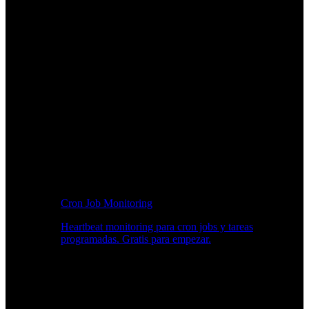
Cron Job Monitoring
Heartbeat monitoring para cron jobs y tareas
programadas. Gratis para empezar.