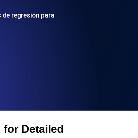
 y funcionalidad de la API
 de regresión para
ificados SSL y alertas de caducidad.
ación de registros y alertas. Gratis para
S y MCP
for Detailed