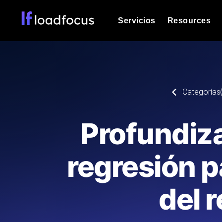
Servicios
Resources
Prueba de carga
Vea cómo funcionan sus sitios web o
Documentación
Categorías
Le ayudaremos a comenzar
k6 pruebas de carga
Ejecuta pruebas de carga k6 JavaSc
Glosario
Profundiza
ubicaciones cloud con análisis de IA
Explorar categorías de
glosario
Load Testing Services
Alternativas
regresión p
Load testing liderado por expertos: e
Explorar categorías de
los ejecutamos a escala y entregamo
alternativas
del 
Supervisión del rendimient