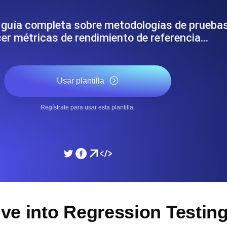
miento de su sitio web.
Monitorear la velocidad
a guía completa sobre metodologías de pruebas
er métricas de rendimiento de referencia…
SSL Monitoring
 APIs. Gratis para empezar.
Checks automáticos de cert
Gratis para empezar.
Usar plantilla
DNS Monitoring
Regístrate para usar esta plantilla.
 y tareas programadas. Gratis
DNS monitoring con comprob
empezar.
Monitoring as Code
xión, desde 26 regiones.
Monitores como YAML, J
e into Regression Testing 