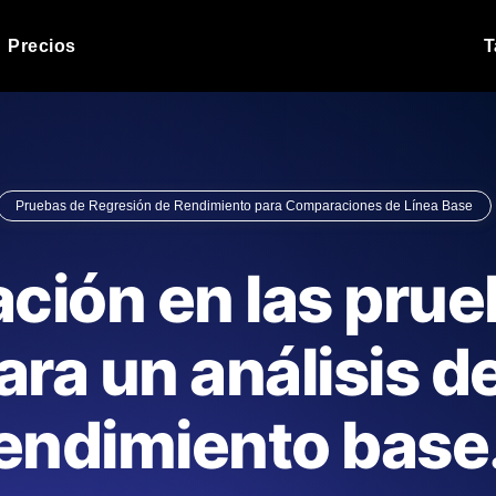
Precios
T
Prueba de carga de 
 API bajo carga.
Ejecute sus scripts de pru
Blog de producto
Pruebas de Regresión de Rendimiento para Comparaciones de Línea Base
Leer más en el blog
Análisis de Prueba 
ript desde más de 25
Información de rendimiento
Blog de tecnología
ción en las prue
.
tecnológico.
Leer más en el blog
Synthetic Monitorin
Comparisons Blog
ara un análisis d
scribimos los scripts JMeter o k6,
Sondas always-on de uptim
Leer más en el blog
s el informe.
Detecta caídas antes que t
rendimiento base
o del sitio web
Monitoree sus AP