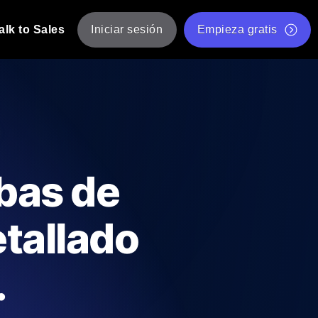
alk to Sales
Iniciar sesión
Empieza gratis
JMeter
eba de JMeter desde múltiples ubicaciones.
Prueba de velocidad de sitio web gratis
Herramienta gratuita de prueba de carga
de Carga con IA
 instantánea y útil adaptada a su stack
Validador de scripts JMeter gratuito
bas de
Comprobador de estado de API
g
Comprobador de Core Web Vitals
etallado
e y rendimiento desde 25+ ubicaciones.
Lista de herramientas web gratuitas
us usuarios.
.
Is