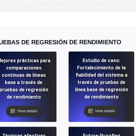
*No se requiere tarjeta de crédito. Plan gratuito incluido; 7
días de prueba gratis en los planes de pago.
UEBAS DE REGRESIÓN DE RENDIMIENTO
ejores prácticas para
Estudio de caso:
comparaciones
Fortalecimiento de la
continuas de líneas
fiabilidad del sistema a
base a través de
través de pruebas de
pruebas de regresión
línea base de regresión
de rendimiento
de rendimiento
View details
View details
Técnicas efectivas
Future-Proofing