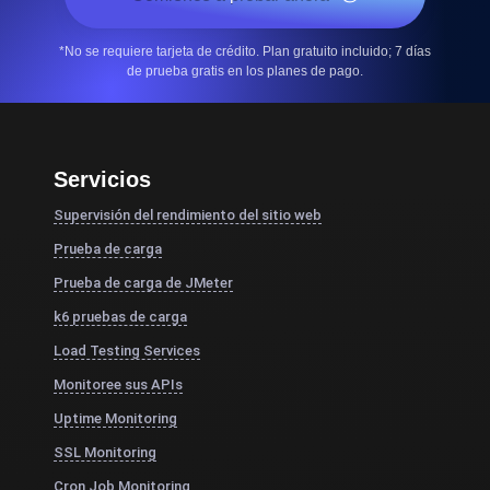
*No se requiere tarjeta de crédito. Plan gratuito incluido; 7 días
de prueba gratis en los planes de pago.
Servicios
Supervisión del rendimiento del sitio web
Prueba de carga
Prueba de carga de JMeter
k6 pruebas de carga
Load Testing Services
Monitoree sus APIs
Uptime Monitoring
SSL Monitoring
Cron Job Monitoring