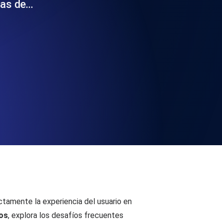
bas de…
 y funcionalidad de la API
ificados SSL y alertas de caducidad.
ación de registros y alertas. Gratis para
S y MCP
ctamente la experiencia del usuario en
os
, explora los desafíos frecuentes