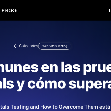
Precios
T
Prueba de carga de 
 API bajo carga.
Ejecute sus scripts de pru
Blog de producto
Categorías
Web Vitals Testing
Leer más en el blog
Análisis de Prueba 
ript desde más de 25
Información de rendimiento
Blog de tecnología
munes en las pru
.
tecnológico.
Leer más en el blog
Synthetic Monitorin
Comparisons Blog
ls y cómo super
scribimos los scripts JMeter o k6,
Sondas always-on de uptim
Leer más en el blog
s el informe.
Detecta caídas antes que t
itals Testing and How to Overcome Them está
o del sitio web
Monitoree sus AP