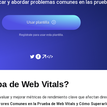
icar y abordar problemas comunes en las prue
miento de su sitio web.
Monitorear la velocidad
Usar plantilla
SSL Monitoring
 APIs. Gratis para empezar.
Checks automáticos de cert
Gratis para empezar.
Regístrate para usar esta plantilla.
DNS Monitoring
 y tareas programadas. Gratis
DNS monitoring con comprob
empezar.
Monitoring as Code
ba de Web Vitals?
xión, desde 26 regiones.
Monitores como YAML, J
aluar y mejorar métricas de rendimiento clave que afectan dire
rores Comunes en la Prueba de Web Vitals y Cómo Superarl