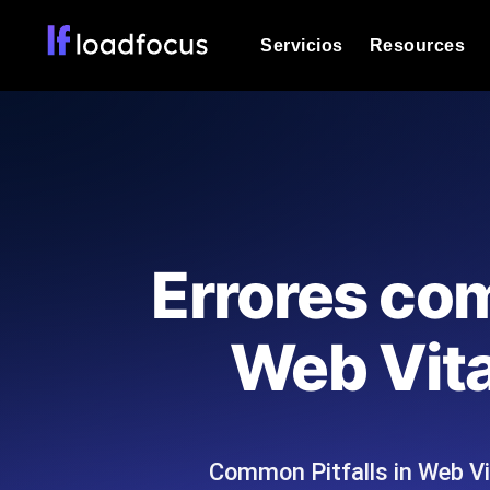
Servicios
Resources
Prueba de carga
Vea cómo funcionan sus sitios web o
Documentación
Le ayudaremos a comenzar
k6 pruebas de carga
Ejecuta pruebas de carga k6 JavaSc
Glosario
Errores co
ubicaciones cloud con análisis de IA
Explorar categorías de
glosario
Load Testing Services
Alternativas
Web Vita
Load testing liderado por expertos: e
Explorar categorías de
los ejecutamos a escala y entregamo
alternativas
Common Pitfalls in Web V
Supervisión del rendimient