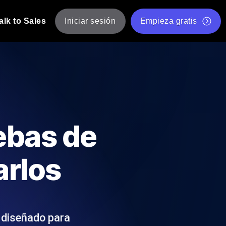
alk to Sales
Iniciar sesión
Empieza gratis
JMeter
eba de JMeter desde múltiples ubicaciones.
Prueba de velocidad de sitio web gratis
Herramienta gratuita de prueba de carga
de Carga con IA
 instantánea y útil adaptada a su stack
Validador de scripts JMeter gratuito
ebas de
Comprobador de estado de API
g
Comprobador de Core Web Vitals
arlos
e y rendimiento desde 25+ ubicaciones.
Lista de herramientas web gratuitas
us usuarios.
 diseñado para
Is