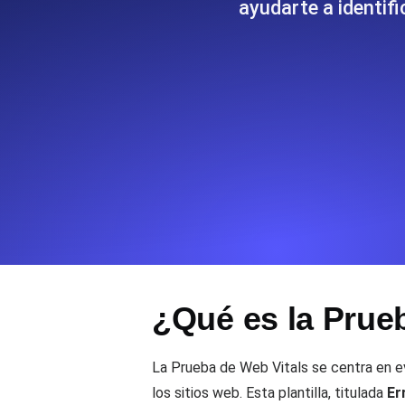
ayudarte a identif
Supervise la información y el rendi
Uptime Monitoring
Uptime Monitoring para sitios web y
Cron Job Monitoring
Heartbeat monitoring para cron jobs
para empezar.
TCP Monitoring
¿Qué es la Prue
Uptime de puertos y tiempo de cone
La Prueba de Web Vitals se centra en ev
los sitios web. Esta plantilla, titulada
Er