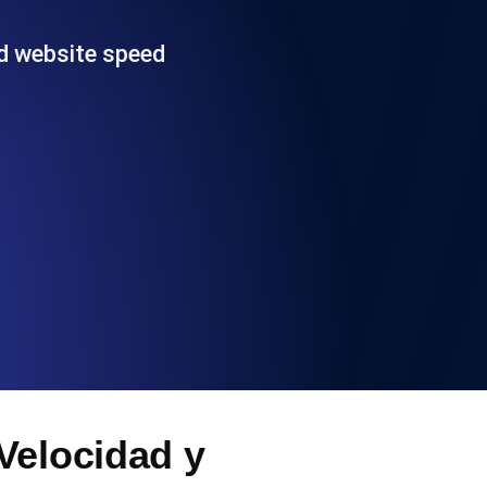
 y funcionalidad de la API
nd website speed
ificados SSL y alertas de caducidad.
ación de registros y alertas. Gratis para
S y MCP
Velocidad y