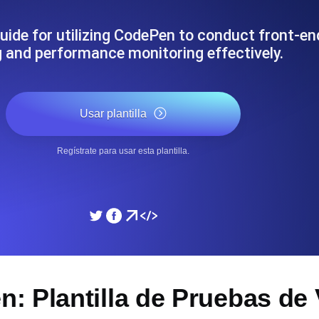
miento de su sitio web.
Monitorear la velocidad
uide for utilizing CodePen to conduct front-e
g and performance monitoring effectively.
SSL Monitoring
 APIs. Gratis para empezar.
Checks automáticos de cert
Gratis para empezar.
Usar plantilla
DNS Monitoring
Regístrate para usar esta plantilla.
 y tareas programadas. Gratis
DNS monitoring con comprob
empezar.
Monitoring as Code
xión, desde 26 regiones.
Monitores como YAML, J
: Plantilla de Pruebas de 