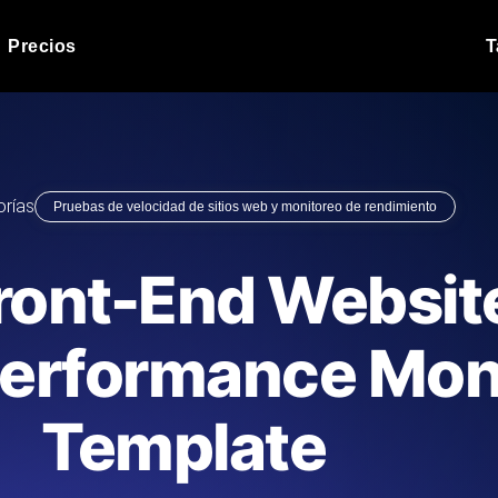
Precios
T
Prueba de carga de 
 API bajo carga.
Ejecute sus scripts de pru
Blog de producto
orías
Pruebas de velocidad de sitios web y monitoreo de rendimiento
Leer más en el blog
Análisis de Prueba 
ript desde más de 25
Información de rendimiento
Blog de tecnología
ront-End Websit
.
tecnológico.
Leer más en el blog
Synthetic Monitorin
Comparisons Blog
Performance Mon
scribimos los scripts JMeter o k6,
Sondas always-on de uptim
Leer más en el blog
s el informe.
Detecta caídas antes que t
Template
o del sitio web
Monitoree sus AP