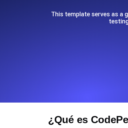
Supervise la información y el rendi
This template serves as a g
testin
Uptime Monitoring
Uptime Monitoring para sitios web y
Cron Job Monitoring
Heartbeat monitoring para cron jobs
para empezar.
TCP Monitoring
Uptime de puertos y tiempo de cone
¿Qué es CodePen