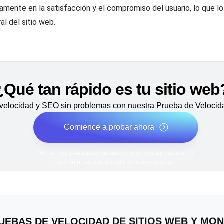
mente en la satisfacción y el compromiso del usuario, lo que lo 
al del sitio web.
¿Qué tan rápido es tu sitio web
velocidad y SEO sin problemas con nuestra Prueba de Velocida
Comience a probar ahora
*No se requiere tarjeta de crédito. Plan gratuito incluido; 7
días de prueba gratis en los planes de pago.
UEBAS DE VELOCIDAD DE SITIOS WEB Y MO