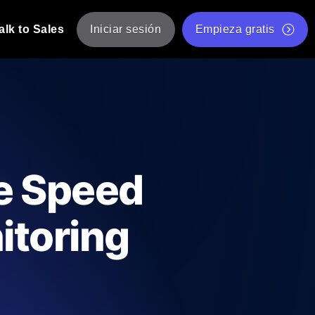
alk to Sales
Iniciar sesión
Empieza gratis
JMeter
eba de JMeter desde múltiples ubicaciones.
Prueba de velocidad de sitio web gratis
Herramienta gratuita de prueba de carga
de Carga con IA
 instantánea y útil adaptada a su stack
Validador de scripts JMeter gratuito
e Speed
Comprobador de estado de API
g
Comprobador de Core Web Vitals
itoring
e y rendimiento desde 25+ ubicaciones.
Lista de herramientas web gratuitas
us usuarios.
Is