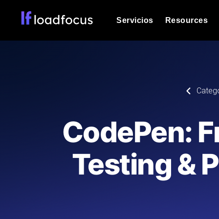
Servicios
Resources
Prueba de carga
Vea cómo funcionan sus sitios web o
Documentación
Categ
Le ayudaremos a comenzar
k6 pruebas de carga
Ejecuta pruebas de carga k6 JavaSc
Glosario
CodePen: F
ubicaciones cloud con análisis de IA
Explorar categorías de
glosario
Load Testing Services
Alternativas
Testing & 
Load testing liderado por expertos: e
Explorar categorías de
los ejecutamos a escala y entregamo
alternativas
Supervisión del rendimient