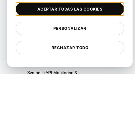
ACEPTAR TODAS LAS COOKIES
SLI/SLO & Service Metrics
Monitoring
Pruebas de Escalabilidad
PERSONALIZAR
Pruebas de Soak
RECHAZAR TODO
Pruebas Spike
Pruebas de Estrés
Synthetic API Monitoring &
Validation
Pruebas de limitación
Unified API Monitoring
Dashboards
Pruebas de Uptime
Pruebas de Recorrido de