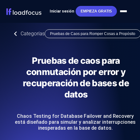
Iniciar sesión
EMPIEZA GRATIS
Categorías
Pruebas de Caos para Romper Cosas a Propósito
Pruebas de caos para
conmutación por error y
recuperación de bases de
datos
Chaos Testing for Database Failover and Recovery
está diseñado para simular y analizar interrupciones
inesperadas en la base de datos.