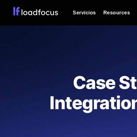
Servicios
Resources
Prueba de carga
Vea cómo funcionan sus sitios web o
Documentación
Le ayudaremos a comenzar
k6 pruebas de carga
Ejecuta pruebas de carga k6 JavaSc
Glosario
Case St
ubicaciones cloud con análisis de IA
Explorar categorías de
glosario
Load Testing Services
Alternativas
Integratio
Load testing liderado por expertos: e
Explorar categorías de
los ejecutamos a escala y entregamo
alternativas
Supervisión del rendimient