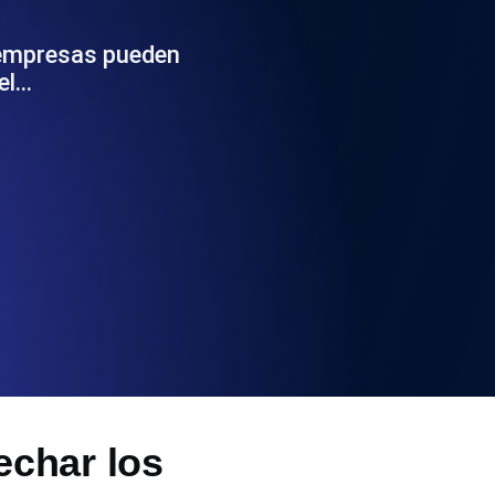
 y funcionalidad de la API
s empresas pueden
el…
ificados SSL y alertas de caducidad.
ación de registros y alertas. Gratis para
S y MCP
echar los