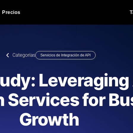
Precios
T
Prueba de carga de 
 API bajo carga.
Ejecute sus scripts de pru
Blog de producto
Categorías
Servicios de Integración de API
Leer más en el blog
Análisis de Prueba 
ript desde más de 25
Información de rendimiento
Blog de tecnología
udy: Leveraging
.
tecnológico.
Leer más en el blog
Synthetic Monitorin
Comparisons Blog
n Services for B
scribimos los scripts JMeter o k6,
Sondas always-on de uptim
Leer más en el blog
s el informe.
Detecta caídas antes que t
Growth
o del sitio web
Monitoree sus AP