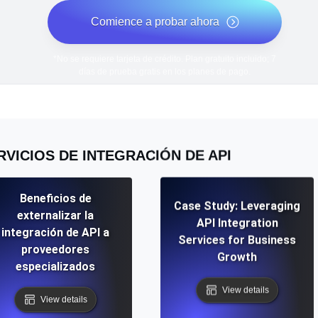
Comience a probar ahora
*No se requiere tarjeta de crédito. Plan gratuito incluido; 7
días de prueba gratis en los planes de pago.
RVICIOS DE INTEGRACIÓN DE API
Beneficios de
Case Study: Leveraging
externalizar la
API Integration
integración de API a
Services for Business
proveedores
Growth
especializados
View details
View details