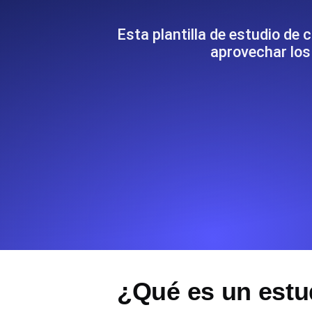
Supervise la información y el rendi
Esta plantilla de estudio d
aprovechar los 
Uptime Monitoring
Uptime Monitoring para sitios web y
Cron Job Monitoring
Heartbeat monitoring para cron jobs
para empezar.
TCP Monitoring
Uptime de puertos y tiempo de cone
¿Qué es un estu