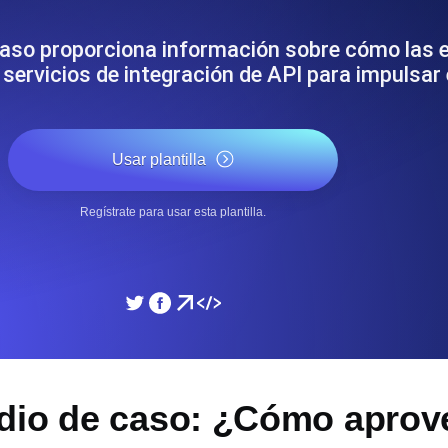
miento de su sitio web.
Monitorear la velocidad
e caso proporciona información sobre cómo la
servicios de integración de API para impulsar 
SSL Monitoring
 APIs. Gratis para empezar.
Checks automáticos de cert
Gratis para empezar.
Usar plantilla
DNS Monitoring
Regístrate para usar esta plantilla.
 y tareas programadas. Gratis
DNS monitoring con comprob
empezar.
Monitoring as Code
xión, desde 26 regiones.
Monitores como YAML, J
dio de caso: ¿Cómo aprov