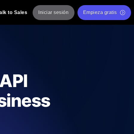
alk to Sales
Iniciar sesión
Empieza gratis
JMeter
eba de JMeter desde múltiples ubicaciones.
Prueba de velocidad de sitio web gratis
Herramienta gratuita de prueba de carga
de Carga con IA
 instantánea y útil adaptada a su stack
Validador de scripts JMeter gratuito
 API
Comprobador de estado de API
g
Comprobador de Core Web Vitals
usiness
e y rendimiento desde 25+ ubicaciones.
Lista de herramientas web gratuitas
us usuarios.
Is