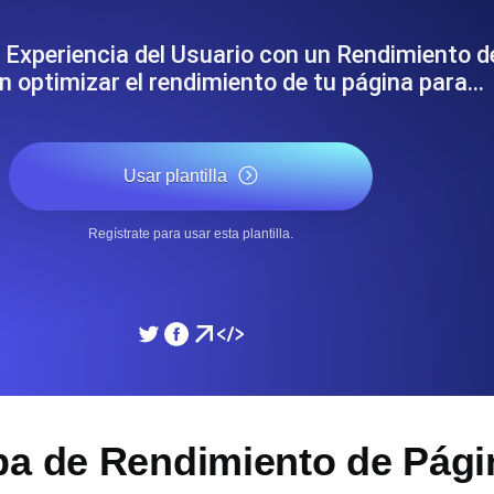
miento de su sitio web.
Monitorear la velocidad
 Experiencia del Usuario con un Rendimiento 
n optimizar el rendimiento de tu página para…
SSL Monitoring
 APIs. Gratis para empezar.
Checks automáticos de cert
Gratis para empezar.
Usar plantilla
DNS Monitoring
Regístrate para usar esta plantilla.
 y tareas programadas. Gratis
DNS monitoring con comprob
empezar.
Monitoring as Code
xión, desde 26 regiones.
Monitores como YAML, J
ba de Rendimiento de Pág