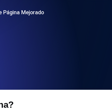
 y funcionalidad de la API
de Página Mejorado
ificados SSL y alertas de caducidad.
ación de registros y alertas. Gratis para
S y MCP
ina?