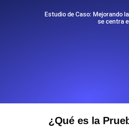
Supervise la información y el rendi
Estudio de Caso: Mejorando la
se centra e
Uptime Monitoring
Uptime Monitoring para sitios web y
Cron Job Monitoring
Heartbeat monitoring para cron jobs
para empezar.
TCP Monitoring
Uptime de puertos y tiempo de cone
¿Qué es la Prue