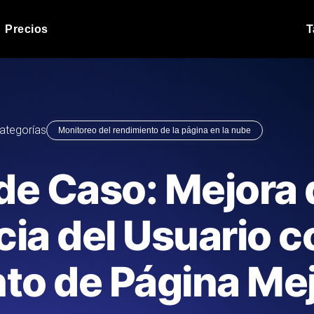
Precios
T
Prueba de carga de 
 API bajo carga.
Ejecute sus scripts de pru
Blog de producto
ategorías
Monitoreo del rendimiento de la página en la nube
Leer más en el blog
Análisis de Prueba 
ript desde más de 25
Información de rendimiento
Blog de tecnología
de Caso: Mejora 
.
tecnológico.
Leer más en el blog
Synthetic Monitorin
Comparisons Blog
ia del Usuario c
scribimos los scripts JMeter o k6,
Sondas always-on de uptim
Leer más en el blog
s el informe.
Detecta caídas antes que t
to de Página Me
o del sitio web
Monitoree sus AP