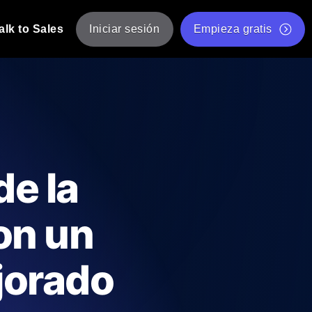
alk to Sales
Iniciar sesión
Empieza gratis
JMeter
eba de JMeter desde múltiples ubicaciones.
Prueba de velocidad de sitio web gratis
Herramienta gratuita de prueba de carga
de Carga con IA
 instantánea y útil adaptada a su stack
Validador de scripts JMeter gratuito
de la
Comprobador de estado de API
g
Comprobador de Core Web Vitals
on un
e y rendimiento desde 25+ ubicaciones.
Lista de herramientas web gratuitas
us usuarios.
jorado
Is