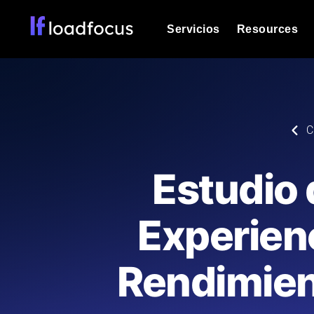
Servicios
Resources
Prueba de carga
Vea cómo funcionan sus sitios web o
Documentación
C
Le ayudaremos a comenzar
k6 pruebas de carga
Ejecuta pruebas de carga k6 JavaSc
Glosario
Estudio 
ubicaciones cloud con análisis de IA
Explorar categorías de
glosario
Load Testing Services
Alternativas
Experienc
Load testing liderado por expertos: e
Explorar categorías de
los ejecutamos a escala y entregamo
alternativas
Rendimien
Supervisión del rendimient