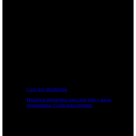
Cron Job Monitoring
Heartbeat monitoring para cron jobs y tareas
programadas. Gratis para empezar.