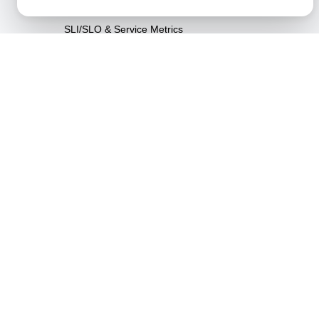
Recursos
SLI/SLO & Service Metrics
Monitoring
Pruebas de Escalabilidad
Pruebas de Soak
Pruebas Spike
Pruebas de Estrés
Synthetic API Monitoring &
Validation
Pruebas de limitación
Unified API Monitoring
Dashboards
Pruebas de Uptime
Pruebas de Recorrido de