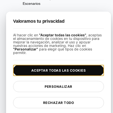
Escenarios
Pruebas de rendimiento de la
página
Valoramos tu privacidad
Pruebas de Disponibilidad
Al hacer clic en
"Aceptar todas las cookies"
, aceptas
Pruebas de Regresión de
el almacenamiento de cookies en tu dispositivo para
mejorar la navegación, analizar el uso y apoyar
Rendimiento
nuestras acciones de marketing. Haz clic en
"Personalizar"
para elegir qué tipos de cookies
Pruebas de Rendimiento
permitir.
Playwright Powered API
Testing
ACEPTAR TODAS LAS COOKIES
Pruebas de Análisis de
Velocidad en Tiempo Real
PERSONALIZAR
Pruebas de Fiabilidad
Pruebas de Resiliencia
RECHAZAR TODO
Pruebas de Utilización de