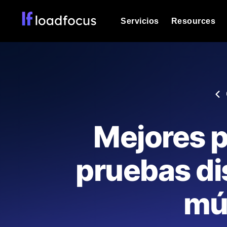
Servicios
Resources
Prueba de carga
Vea cómo funcionan sus sitios web o
Documentación
Le ayudaremos a comenzar
k6 pruebas de carga
Ejecuta pruebas de carga k6 JavaSc
Glosario
Mejores p
ubicaciones cloud con análisis de IA
Explorar categorías de
glosario
Load Testing Services
Alternativas
pruebas di
Load testing liderado por expertos: e
Explorar categorías de
los ejecutamos a escala y entregamo
alternativas
múl
Supervisión del rendimient