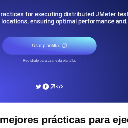
miento de su sitio web.
Monitorear la velocidad
practices for executing distributed JMeter tes
 locations, ensuring optimal performance and
SSL Monitoring
 APIs. Gratis para empezar.
Checks automáticos de cert
Gratis para empezar.
Usar plantilla
DNS Monitoring
Regístrate para usar esta plantilla.
 y tareas programadas. Gratis
DNS monitoring con comprob
empezar.
Monitoring as Code
xión, desde 26 regiones.
Monitores como YAML, J
mejores prácticas para ej