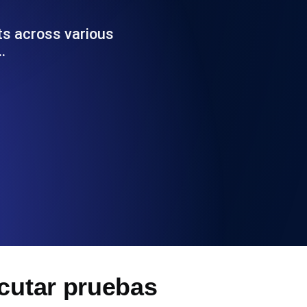
 y funcionalidad de la API
ts across various
…
ificados SSL y alertas de caducidad.
ación de registros y alertas. Gratis para
S y MCP
ecutar pruebas