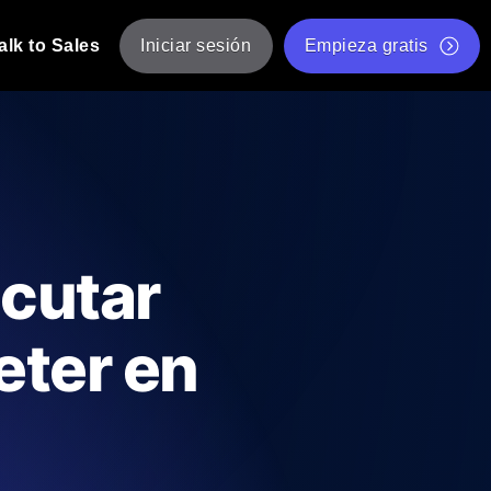
alk to Sales
Iniciar sesión
Empieza gratis
JMeter
eba de JMeter desde múltiples ubicaciones.
Prueba de velocidad de sitio web gratis
Herramienta gratuita de prueba de carga
de Carga con IA
 instantánea y útil adaptada a su stack
Validador de scripts JMeter gratuito
ecutar
Comprobador de estado de API
g
Comprobador de Core Web Vitals
eter en
e y rendimiento desde 25+ ubicaciones.
Lista de herramientas web gratuitas
us usuarios.
Is