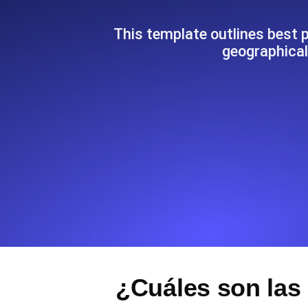
Supervise la información y el rendi
This template outlines best 
geographical
Uptime Monitoring
Uptime Monitoring para sitios web y
Cron Job Monitoring
Heartbeat monitoring para cron jobs
para empezar.
TCP Monitoring
Uptime de puertos y tiempo de cone
¿Cuáles son las 