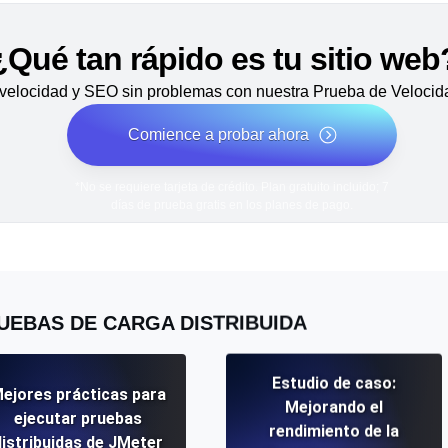
¿Qué tan rápido es tu sitio web
velocidad y SEO sin problemas con nuestra Prueba de Velocida
Comience a probar ahora
*No se requiere tarjeta de crédito. Plan gratuito incluido; 7
días de prueba gratis en los planes de pago.
UEBAS DE CARGA DISTRIBUIDA
Estudio de caso:
ejores prácticas para
Mejorando el
ejecutar pruebas
rendimiento de la
distribuidas de JMeter