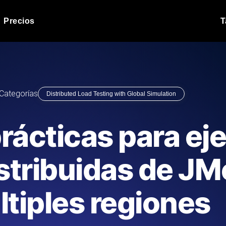
Precios
T
Prueba de carga de 
 API bajo carga.
Ejecute sus scripts de pru
Blog de producto
Categorías
Distributed Load Testing with Global Simulation
Leer más en el blog
Análisis de Prueba 
ript desde más de 25
Información de rendimiento
Blog de tecnología
rácticas para ej
.
tecnológico.
Leer más en el blog
Synthetic Monitorin
Comparisons Blog
stribuidas de JM
scribimos los scripts JMeter o k6,
Sondas always-on de uptim
Leer más en el blog
s el informe.
Detecta caídas antes que t
tiples regiones
o del sitio web
Monitoree sus AP