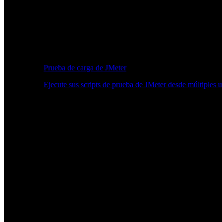
Prueba de carga de JMeter
Ejecute sus scripts de prueba de JMeter desde múltiples 