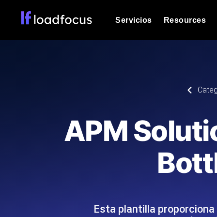
Servicios
Resources
Prueba de carga
Vea cómo funcionan sus sitios web o
Documentación
Categ
Le ayudaremos a comenzar
k6 pruebas de carga
Ejecuta pruebas de carga k6 JavaSc
Glosario
APM Solutio
ubicaciones cloud con análisis de IA
Explorar categorías de
glosario
Load Testing Services
Alternativas
Bott
Load testing liderado por expertos: e
Explorar categorías de
los ejecutamos a escala y entregamo
alternativas
Esta plantilla proporcion
Supervisión del rendimient