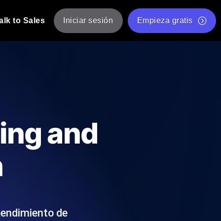
alk to Sales
Iniciar sesión
Empieza gratis
JMeter
eba de JMeter desde múltiples ubicaciones.
Prueba de velocidad de sitio web gratis
Herramienta gratuita de prueba de carga
de Carga con IA
 instantánea y útil adaptada a su stack
Validador de scripts JMeter gratuito
ting and
Comprobador de estado de API
g
Comprobador de Core Web Vitals
n
e y rendimiento desde 25+ ubicaciones.
Lista de herramientas web gratuitas
us usuarios.
Rendimiento de
Is