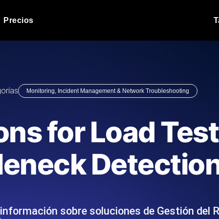
Precios
T
Prueba de carga de 
 API bajo carga.
Ejecute sus scripts de pru
Blog de producto
orías
Monitoring, Incident Management & Network Troubleshooting
Leer más en el blog
Análisis de Prueba 
ript desde más de 25
Información de rendimiento
Blog de tecnología
ns for Load Tes
.
tecnológico.
Leer más en el blog
Synthetic Monitorin
Comparisons Blog
leneck Detectio
scribimos los scripts JMeter o k6,
Sondas always-on de uptim
Leer más en el blog
s el informe.
Detecta caídas antes que t
a información sobre soluciones de Gestión del 
o del sitio web
Monitoree sus AP