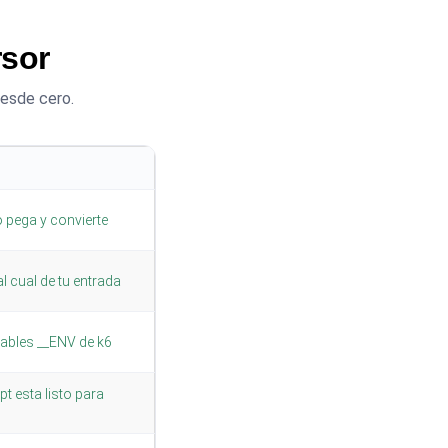
rsor
desde cero.
 pega y convierte
 cual de tu entrada
iables __ENV de k6
pt esta listo para