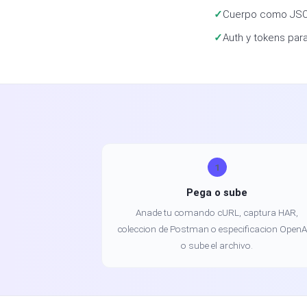
Cuerpo como JSON
Auth y tokens par
1
Pega o sube
Anade tu comando cURL, captura HAR,
coleccion de Postman o especificacion OpenA
o sube el archivo.