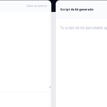
Supervise la información y el rendimiento de su sit
Subir un archivo
Script de k6 generado
Tu script de k6 ejecutable a