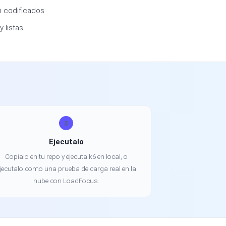
n codificados
 listas
3
Ejecutalo
Copialo en tu repo y ejecuta k6 en local, o
jecutalo como una prueba de carga real en la
nube con LoadFocus.