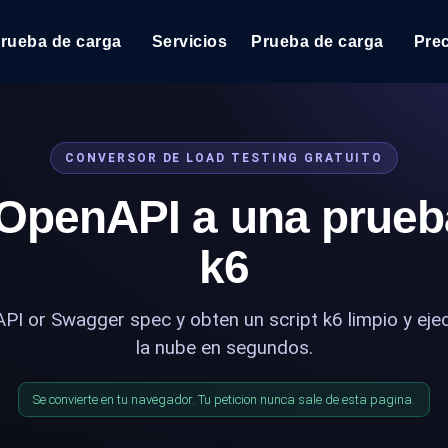
prueba de carga
Servicios
Prueba de carga
Pre
Prueba de carga
Vea cómo funcionan sus sitios web o API bajo carga
Extensiones
CONVERSOR DE LOAD TESTING GRATUITO
Tres extensiones de Chrome impr
 OpenAPI a una prueb
k6 pruebas de carga
Ejecuta pruebas de carga k6 JavaScript desde más
Informes
k6
ubicaciones cloud con análisis de IA.
Informes en PDF para pruebas de
Load Testing Services
I or Swagger spec y obten un script k6 limpio y eje
Load testing liderado por expertos: escribimos los s
los ejecutamos a escala y entregamos el informe.
la nube en segundos.
Se convierte en tu navegador. Tu peticion nunca sale de esta pagina.
Supervisión del rendimiento del sitio 