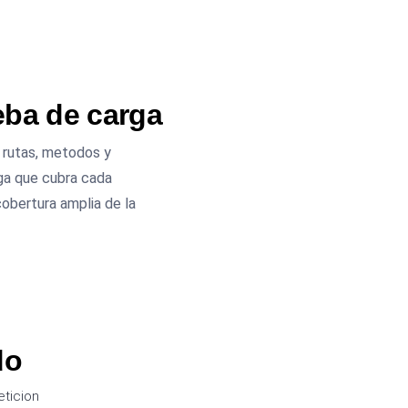
eba de carga
 rutas, metodos y
ga que cubra cada
cobertura amplia de la
do
eticion