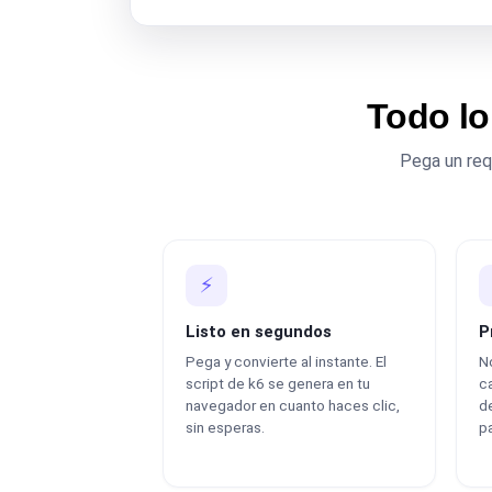
Todo lo
Pega un requ
⚡
Listo en segundos
P
Pega y convierte al instante. El
No
script de k6 se genera en tu
c
navegador en cuanto haces clic,
de
sin esperas.
pa