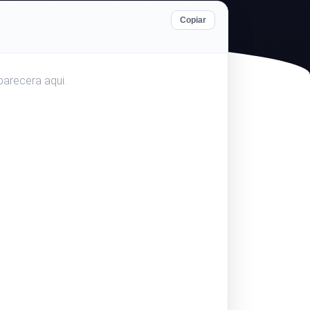
io web.
Monitorear la velocidad y funcionalida
Copiar
parecera aqui.