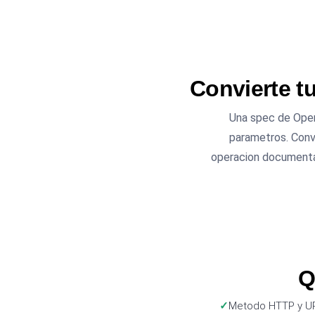
Convierte t
Una spec de Open
parametros. Conv
operacion documentada
Q
Metodo HTTP y U