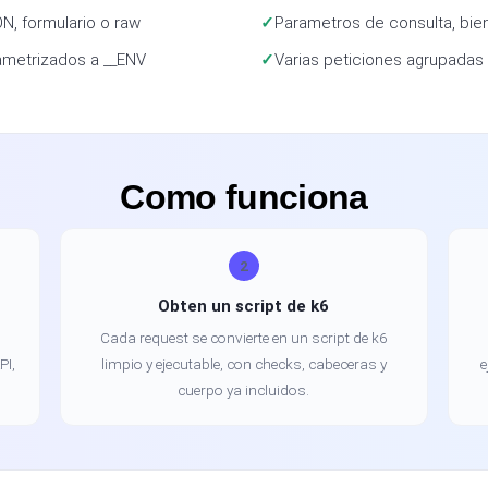
, formulario o raw
Parametros de consulta, bie
ametrizados a __ENV
Varias peticiones agrupadas y
Como funciona
2
Obten un script de k6
Cada request se convierte en un script de k6
PI,
limpio y ejecutable, con checks, cabeceras y
e
cuerpo ya incluidos.