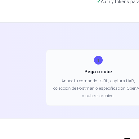
Auth y tokens par
1
Pega o sube
Anade tu comando cURL, captura HAR,
coleccion de Postman o especificacion OpenA
o sube el archivo.