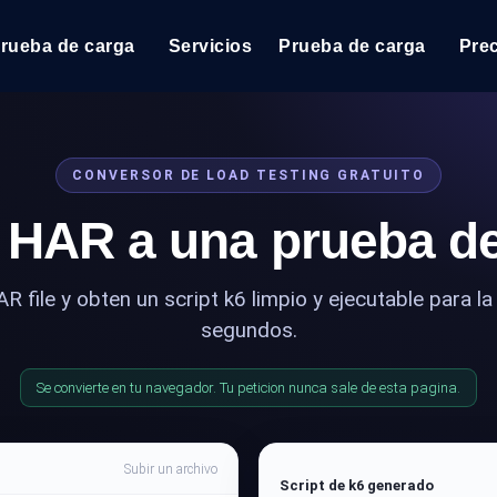
prueba de carga
Servicios
Prueba de carga
Pre
Prueba de carga
Vea cómo funcionan sus sitios web o API bajo carga
Extensiones
CONVERSOR DE LOAD TESTING GRATUITO
Tres extensiones de Chrome impr
 HAR a una prueba d
k6 pruebas de carga
Ejecuta pruebas de carga k6 JavaScript desde más
Informes
ubicaciones cloud con análisis de IA.
Informes en PDF para pruebas de
 file y obten un script k6 limpio y ejecutable para l
segundos.
Load Testing Services
Load testing liderado por expertos: escribimos los s
los ejecutamos a escala y entregamos el informe.
Se convierte en tu navegador. Tu peticion nunca sale de esta pagina.
Subir un archivo
Script de k6 generado
Supervisión del rendimiento del sitio 