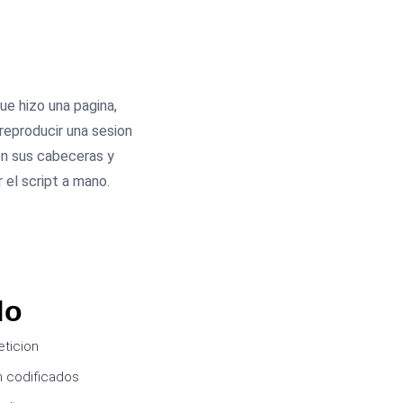
e hizo una pagina,
reproducir una sesion
on sus cabeceras y
 el script a mano.
do
eticion
n codificados