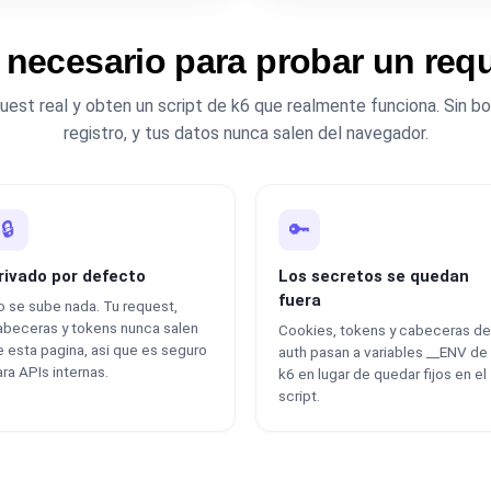
 necesario para probar un requ
est real y obten un script de k6 que realmente funciona. Sin boi
registro, y tus datos nunca salen del navegador.
🔒
🔑
rivado por defecto
Los secretos se quedan
fuera
 se sube nada. Tu request,
abeceras y tokens nunca salen
Cookies, tokens y cabeceras de
 esta pagina, asi que es seguro
auth pasan a variables __ENV de
ra APIs internas.
k6 en lugar de quedar fijos en el
script.