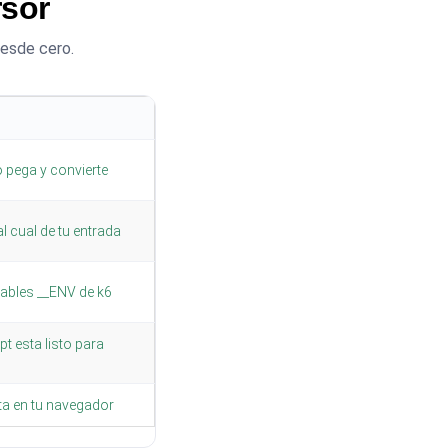
rsor
desde cero.
 pega y convierte
 cual de tu entrada
iables __ENV de k6
pt esta listo para
uta en tu navegador