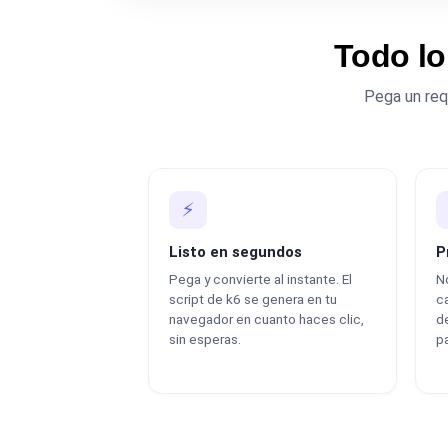
Todo lo
Pega un requ
⚡
Listo en segundos
P
Pega y convierte al instante. El
No
script de k6 se genera en tu
c
navegador en cuanto haces clic,
de
sin esperas.
pa