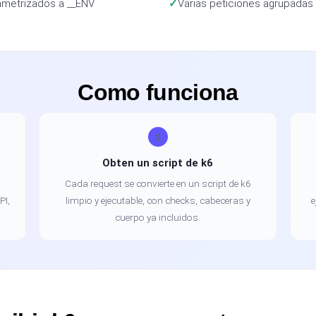
ametrizados a __ENV
Varias peticiones agrupadas y
Como funciona
2
Obten un script de k6
Cada request se convierte en un script de k6
PI,
limpio y ejecutable, con checks, cabeceras y
e
cuerpo ya incluidos.