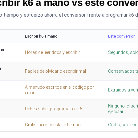
ribir k6 a mano vs este conve
 tiempo y esfuerzo ahorra el conversor frente a programar k6 
Escribir k6 a mano
Este conversor
mer
Horas de leer docs y escribir
Segundos, solo
y
Faciles de olvidar o escribir mal
Conservados tal
A menudo escritos en el codigo por
Extraidos a var
error
Ninguno, el scri
Debes saber programar en k6
ejecutar
Gratis, pero cuesta tu tiempo
Gratis, se ejec