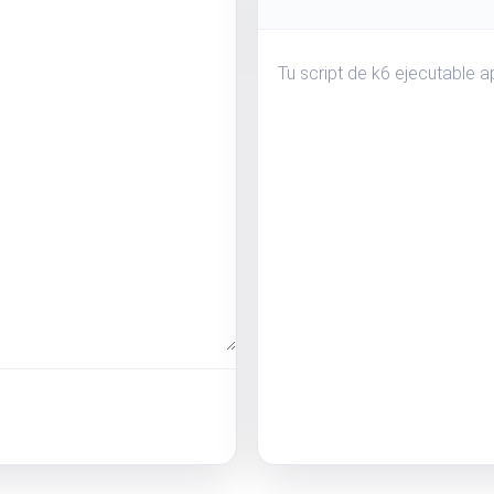
Supervise la información y el rendimiento de su sit
Tu script de k6 ejecutable a