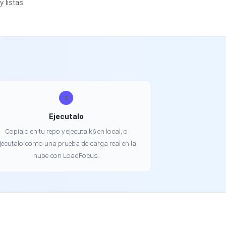
 listas
3
Ejecutalo
Copialo en tu repo y ejecuta k6 en local, o
jecutalo como una prueba de carga real en la
nube con LoadFocus.