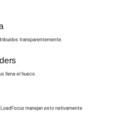
a
stribuidos transparentemente.
lders
s llena el hueco.
 de LoadFocus manejan esto nativamente.