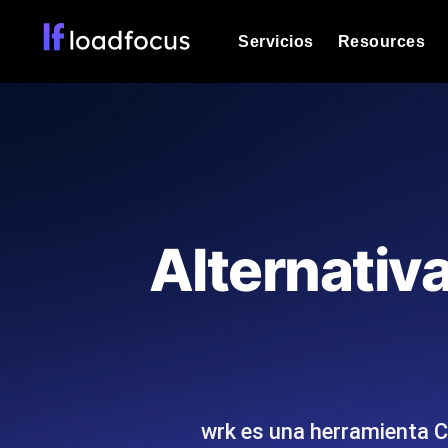
Servicios
Resources
Prueba de carga
Vea cómo funcionan sus sitios web o
Documentación
Le ayudaremos a comenzar
k6 pruebas de carga
Ejecuta pruebas de carga k6 JavaSc
Glosario
Alternativ
ubicaciones cloud con análisis de IA
Explorar categorías de
glosario
Load Testing Services
Alternativas
Load testing liderado por expertos: e
Explorar categorías de
los ejecutamos a escala y entregamo
alternativas
wrk es una herramienta 
Supervisión del rendimient