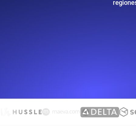
regione
Supervise la información y el rendi
Uptime Monitoring
Uptime Monitoring para sitios web y
Cron Job Monitoring
Heartbeat monitoring para cron jobs
para empezar.
TCP Monitoring
Uptime de puertos y tiempo de cone