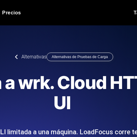
Precios
T
Prueba de carga de 
 API bajo carga.
Ejecute sus scripts de pru
Blog de producto
Alternativas
Alternativas de Pruebas de Carga
Leer más en el blog
Análisis de Prueba 
ript desde más de 25
Información de rendimiento
Blog de tecnología
a a wrk. Cloud H
.
tecnológico.
Leer más en el blog
Synthetic Monitorin
Comparisons Blog
UI
scribimos los scripts JMeter o k6,
Sondas always-on de uptim
Leer más en el blog
s el informe.
Detecta caídas antes que t
CLI limitada a una máquina. LoadFocus corre 
o del sitio web
Monitoree sus AP