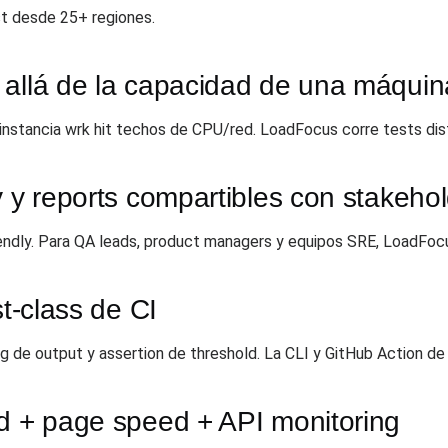
st desde 25+ regiones.
 allá de la capacidad de una máquin
 instancia wrk hit techos de CPU/red. LoadFocus corre tests di
y y reports compartibles con stakeho
endly. Para QA leads, product managers y equipos SRE, LoadFocu
st-class de CI
ing de output y assertion de threshold. La CLI y GitHub Action
ad + page speed + API monitoring