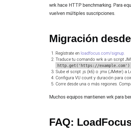
wrk hace HTTP benchmarking. Para equi
vuelven múltiples suscripciones.
Migración desde
Regístrate en
loadfocus.com/signup
.
Traduce tu comando wrk a un script JMe
http.get('https://example.com')
Sube el script .js (k6) o .jmx (JMeter) a
Configura VU count y duración para coi
Corre desde una o más regiones. Compar
Muchos equipos mantienen wrk para ben
FAQ: LoadFocus