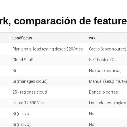
k, comparación de featur
LoadFocus
wrk
Plan gratis; load testing desde $29/mes
Gratis (open source)
Cloud SaaS
Self-hosted CLI
Sí
No (solo terminal)
Sí (managed cloud)
Manual (setup multi-i
25+ regiones cloud
Donde lo corras
Hasta 12.500 VUs
Limitado por single 
Sí (nativo)
No
Sí (nativo)
No