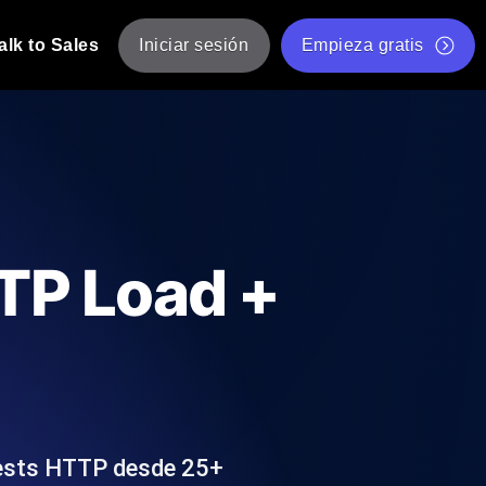
alk to Sales
Iniciar sesión
Empieza gratis
JMeter
eba de JMeter desde múltiples ubicaciones.
Prueba de velocidad de sitio web gratis
Herramienta gratuita de prueba de carga
de Carga con IA
 instantánea y útil adaptada a su stack
Validador de scripts JMeter gratuito
TTP Load +
Comprobador de estado de API
g
Comprobador de Core Web Vitals
e y rendimiento desde 25+ ubicaciones.
Lista de herramientas web gratuitas
us usuarios.
tests HTTP desde 25+
Is