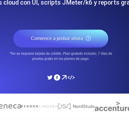
s cloud con UI, scripts JMeter/k6 y reports gra
miento de su sitio web.
Monitorear la velocidad
SSL Monitoring
 APIs. Gratis para empezar.
Checks automáticos de cert
Comience a probar ahora
Gratis para empezar.
*No se requiere tarjeta de crédito. Plan gratuito incluido; 7 días de
DNS Monitoring
prueba gratis en los planes de pago.
 y tareas programadas. Gratis
DNS monitoring con comprob
empezar.
Monitoring as Code
xión, desde 26 regiones.
Monitores como YAML, J