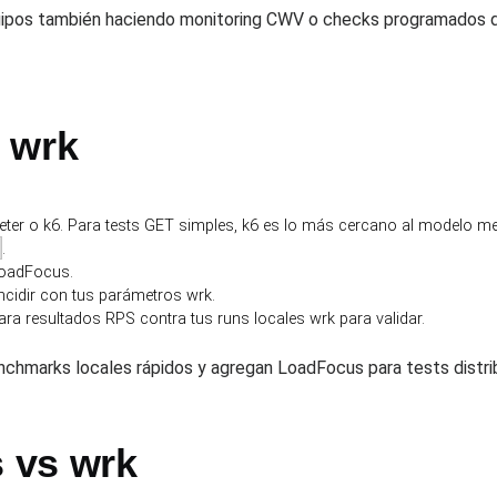
pos también haciendo monitoring CWV o checks programados de
 wrk
ter o k6. Para tests GET simples, k6 es lo más cercano al modelo me
.
 LoadFocus.
ncidir con tus parámetros wrk.
a resultados RPS contra tus runs locales wrk para validar.
chmarks locales rápidos y agregan LoadFocus para tests distr
 vs wrk