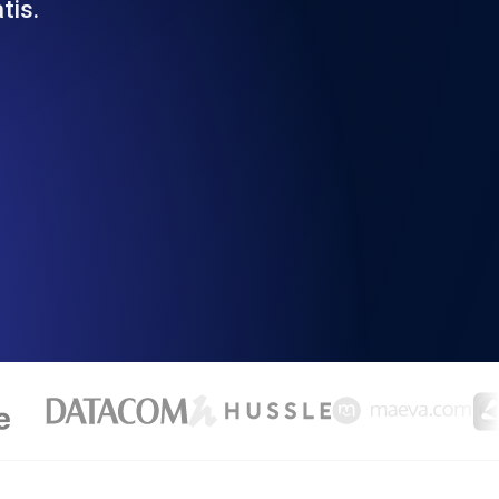
tis.
 y funcionalidad de la API
ificados SSL y alertas de caducidad.
ación de registros y alertas. Gratis para
S y MCP