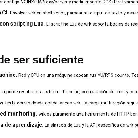
r configs NGINX/HAProxy/server y medir impacto RPS iterativamen
 CI.
Envolver wrk en shell script, parsear su output de texto y ass
on scripting Lua.
El scripting Lua de wrk soporta bodies de r
e ser suficiente
achine.
Red y CPU en una máquina capean tus VU/RPS counts. Test
 imprime resultados a stdout. Trending, comparación de runs y comp
s tests corren desde donde lances wrk. La carga multi-región requi
eed monitoring.
wrk es puramente una herramienta de HTTP ben
va de aprendizaje.
La sintaxis de Lua y la API específica de wrk