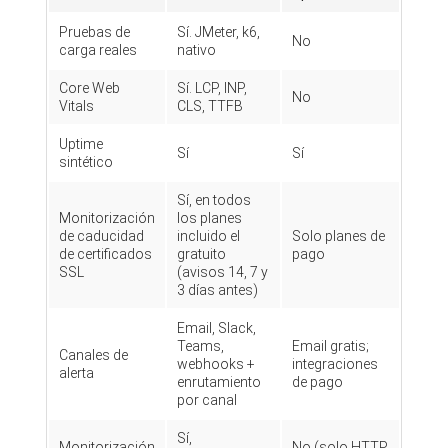
Pruebas de
Sí. JMeter, k6,
No
carga reales
nativo
Core Web
Sí. LCP, INP,
No
Vitals
CLS, TTFB
Uptime
Sí
Sí
sintético
Sí, en todos
Monitorización
los planes
de caducidad
incluido el
Solo planes de
de certificados
gratuito
pago
SSL
(avisos 14, 7 y
3 días antes)
Email, Slack,
Teams,
Email gratis;
Canales de
webhooks +
integraciones
alerta
enrutamiento
de pago
por canal
Sí,
Monitorización
No (solo HTTP