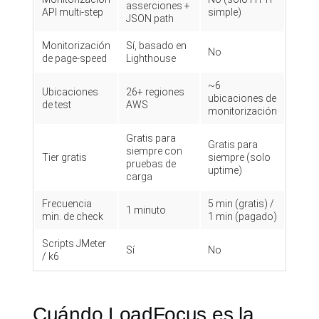
asserciones +
API multi-step
simple)
JSON path
Monitorización
Sí, basado en
No
de page-speed
Lighthouse
~6
Ubicaciones
26+ regiones
ubicaciones de
de test
AWS
monitorización
Gratis para
Gratis para
siempre con
Tier gratis
siempre (solo
pruebas de
uptime)
carga
Frecuencia
5 min (gratis) /
1 minuto
min. de check
1 min (pagado)
Scripts JMeter
Sí
No
/ k6
Cuándo LoadFocus es la