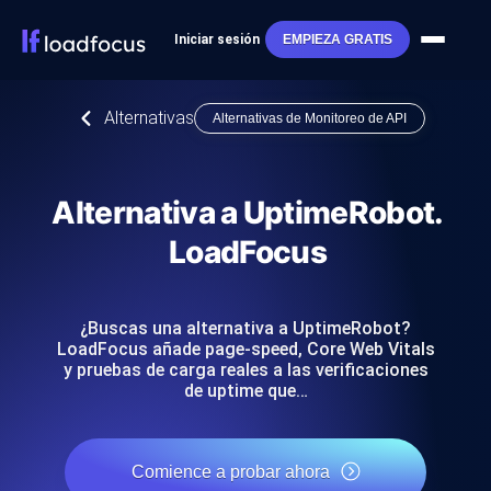
Iniciar sesión
EMPIEZA GRATIS
Alternativas
Alternativas de Monitoreo de API
Alternativa a UptimeRobot.
LoadFocus
¿Buscas una alternativa a UptimeRobot?
LoadFocus añade page-speed, Core Web Vitals
y pruebas de carga reales a las verificaciones
de uptime que…
Comience a probar ahora