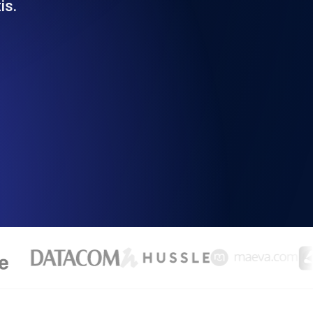
is.
 y funcionalidad de la API
ificados SSL y alertas de caducidad.
ación de registros y alertas. Gratis para
S y MCP