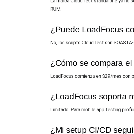
La marca CloudTest standalone ya no s
RUM.
¿Puede LoadFocus corr
No, los scripts CloudTest son SOASTA-p
¿Cómo se compara el 
LoadFocus comienza en $29/mes con plan
¿LoadFocus soporta mo
Limitado. Para mobile app testing prof
¿Mi setup CI/CD segui