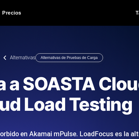
Precios
T
Prueba de carga de 
 API bajo carga.
Ejecute sus scripts de pru
Blog de producto
Alternativas
Alternativas de Pruebas de Carga
Leer más en el blog
Análisis de Prueba 
ript desde más de 25
Información de rendimiento
Blog de tecnología
va a SOASTA Clou
.
tecnológico.
Leer más en el blog
Synthetic Monitorin
Comparisons Blog
ud Load Testing
scribimos los scripts JMeter o k6,
Sondas always-on de uptim
Leer más en el blog
s el informe.
Detecta caídas antes que t
rbido en Akamai mPulse. LoadFocus es la alte
o del sitio web
Monitoree sus AP