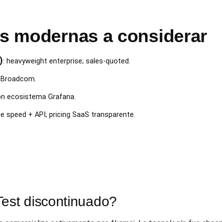
as modernas a considerar
)
: heavyweight enterprise; sales-quoted.
e Broadcom.
con ecosistema Grafana.
e speed + API; pricing SaaS transparente.
st discontinuado?