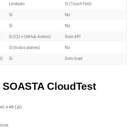
Limitado
Sí (TouchTest)
Sí
No
Sí
No
Sí (CLI + GitHub Action)
Solo API
Sí (todos planes)
No
I)
Sí
Solo load
e SOASTA CloudTest
) o k6 (.js).
ocus.