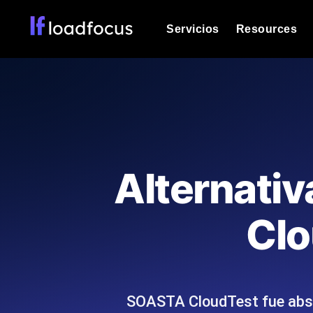
Servicios
Resources
Prueba de carga
Vea cómo funcionan sus sitios web o
Documentación
Le ayudaremos a comenzar
k6 pruebas de carga
Ejecuta pruebas de carga k6 JavaSc
Glosario
Alternati
ubicaciones cloud con análisis de IA
Explorar categorías de
glosario
Load Testing Services
Alternativas
Clo
Load testing liderado por expertos: e
Explorar categorías de
los ejecutamos a escala y entregamo
alternativas
SOASTA CloudTest fue abso
Supervisión del rendimient