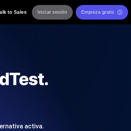
alk to Sales
Iniciar sesión
Empieza gratis
JMeter
eba de JMeter desde múltiples ubicaciones.
Prueba de velocidad de sitio web gratis
Herramienta gratuita de prueba de carga
de Carga con IA
 instantánea y útil adaptada a su stack
Validador de scripts JMeter gratuito
dTest.
Comprobador de estado de API
g
Comprobador de Core Web Vitals
e y rendimiento desde 25+ ubicaciones.
Lista de herramientas web gratuitas
us usuarios.
rnativa activa.
Is