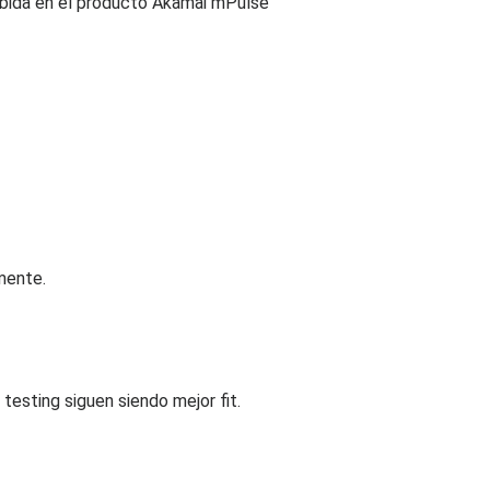
rbida en el producto Akamai mPulse
mente.
esting siguen siendo mejor fit.