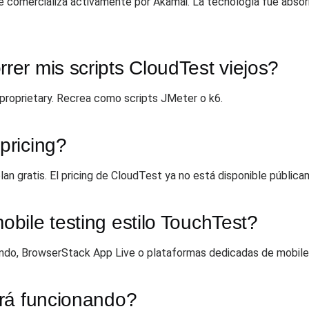
e comercializa activamente por Akamai. La tecnología fue abso
er mis scripts CloudTest viejos?
roprietary. Recrea como scripts JMeter o k6.
pricing?
 gratis. El pricing de CloudTest ya no está disponible pública
bile testing estilo TouchTest?
undo, BrowserStack App Live o plataformas dedicadas de mobile t
rá funcionando?