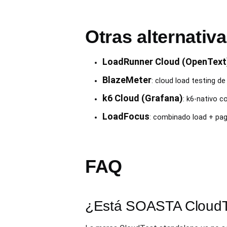
Otras alternativ
LoadRunner Cloud (OpenText
BlazeMeter
: cloud load testing d
k6 Cloud (Grafana)
: k6-nativo 
LoadFocus
: combinado load + pag
FAQ
¿Está SOASTA CloudTe