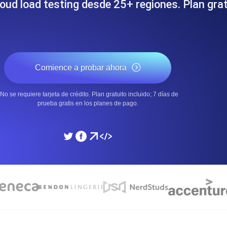
oud load testing desde 25+ regiones. Plan grat
miento de su sitio web.
Monitorear la velocidad
SSL Monitoring
 APIs. Gratis para empezar.
Checks automáticos de cert
Comience a probar ahora
Gratis para empezar.
No se requiere tarjeta de crédito. Plan gratuito incluido; 7 días de
DNS Monitoring
prueba gratis en los planes de pago.
 y tareas programadas. Gratis
DNS monitoring con comprob
empezar.
Monitoring as Code
xión, desde 26 regiones.
Monitores como YAML, J