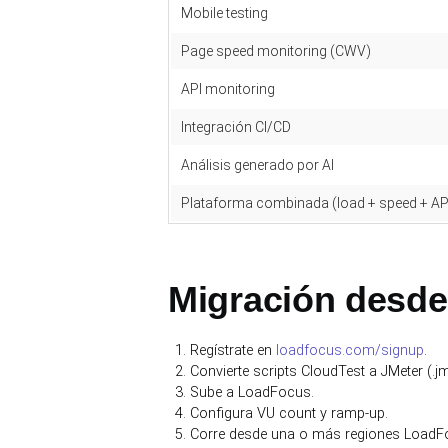
Mobile testing
Page speed monitoring (CWV)
API monitoring
Integración CI/CD
Análisis generado por AI
Plataforma combinada (load + speed + AP
Migración desd
Regístrate en
loadfocus.com/signup
.
Convierte scripts CloudTest a JMeter (.jmx
Sube a LoadFocus.
Configura VU count y ramp-up.
Corre desde una o más regiones LoadF