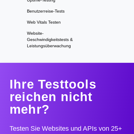
Uptime-Testing
Benutzerreise-Tests
Web Vitals Testen
Website-
Geschwindigkeitstests &
Leistungsüberwachung
Ihre Testtools
reichen nicht
mehr?
Testen Sie Websites und APIs von 25+