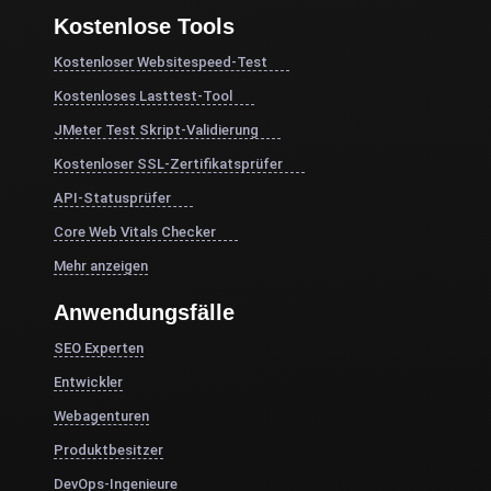
Kostenlose Tools
Kostenloser Websitespeed-Test
Kostenloses Lasttest-Tool
JMeter Test Skript-Validierung
Kostenloser SSL-Zertifikatsprüfer
API-Statusprüfer
Core Web Vitals Checker
Mehr anzeigen
Anwendungsfälle
SEO Experten
Entwickler
Webagenturen
Produktbesitzer
DevOps-Ingenieure