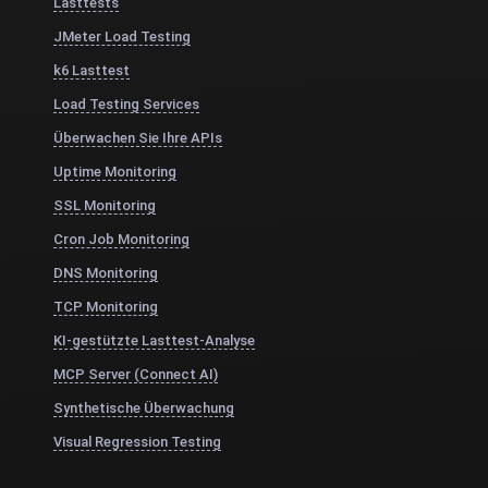
Lasttests
JMeter Load Testing
k6 Lasttest
Load Testing Services
Überwachen Sie Ihre APIs
Uptime Monitoring
SSL Monitoring
Cron Job Monitoring
DNS Monitoring
TCP Monitoring
KI-gestützte Lasttest-Analyse
MCP Server (Connect AI)
Synthetische Überwachung
Visual Regression Testing