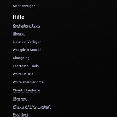
Mehr anzeigen
Hilfe
Kostenlose Tools
Glossar
Liste der Vorlagen
Was gibt's Neues?
Changelog
Lasttests-Tools
Whitelist-IPs
Whitelabel-Berichte
Cloud-Standorte
Über uns
What is API Monitoring?
PostNext