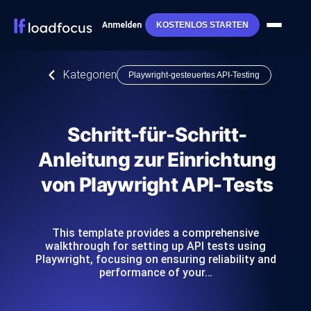
Anmelden
KOSTENLOS STARTEN
Kategorien
Playwright-gesteuertes API-Testing
Schritt-für-Schritt-
Anleitung zur Einrichtung
von Playwright API-Tests
This template provides a comprehensive
walkthrough for setting up API tests using
Playwright, focusing on ensuring reliability and
performance of your…