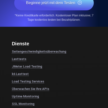
Beginne jetzt mit dem Testen
*Keine Kreditkarte erforderlich. Kostenloser Plan inklusive; 7
Tage kostenlos testen bei Bezahlplänen.
Dienste
Seitengeschwindigkeitsüberwachung
Lasttests
JMeter Load Testing
k6 Lasttest
Load Testing Services
Überwachen Sie Ihre APIs
Uptime Monitoring
SSL Monitoring