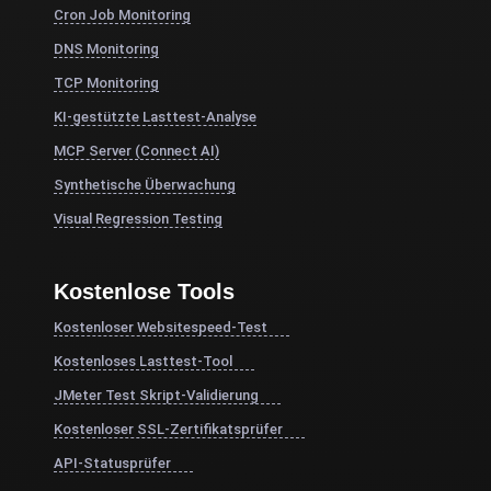
Cron Job Monitoring
DNS Monitoring
TCP Monitoring
KI-gestützte Lasttest-Analyse
MCP Server (Connect AI)
Synthetische Überwachung
Visual Regression Testing
Kostenlose Tools
Kostenloser Websitespeed-Test
Kostenloses Lasttest-Tool
JMeter Test Skript-Validierung
Kostenloser SSL-Zertifikatsprüfer
API-Statusprüfer