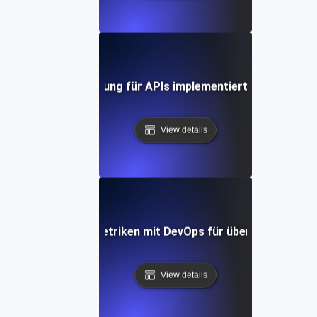
 SLI/SLO-Überwachung für APIs implementiert: Ein umfasse
View details
eren von SLI/SLO-Metriken mit DevOps für überragende AP
View details