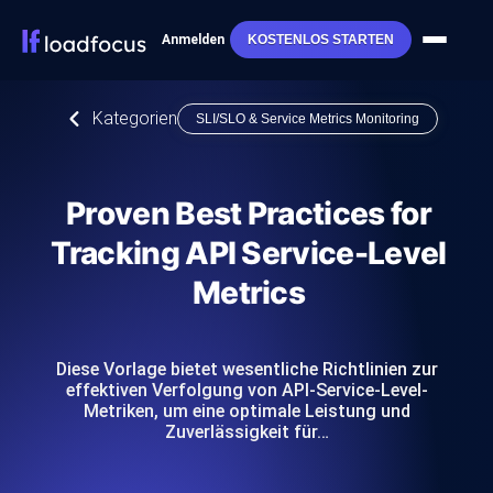
Anmelden
KOSTENLOS STARTEN
Kategorien
SLI/SLO & Service Metrics Monitoring
Proven Best Practices for
Tracking API Service-Level
Metrics
Diese Vorlage bietet wesentliche Richtlinien zur
effektiven Verfolgung von API-Service-Level-
Metriken, um eine optimale Leistung und
Zuverlässigkeit für…