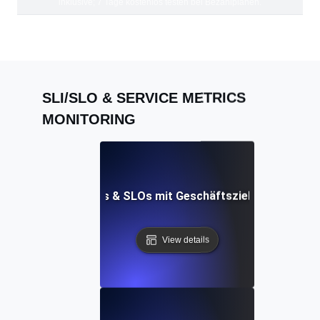
inklusive; 7 Tage kostenlos testen bei Bezahlplänen.
SLI/SLO & SERVICE METRICS
MONITORING
chtung von API-SLIs & SLOs mit Geschäftszielen für maxi
View details