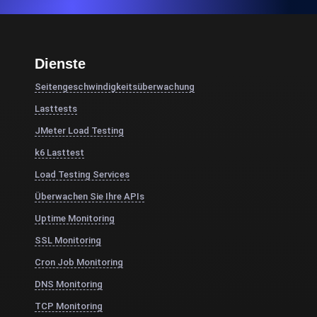
Dienste
Seitengeschwindigkeitsüberwachung
Lasttests
JMeter Load Testing
k6 Lasttest
Load Testing Services
Überwachen Sie Ihre APIs
Uptime Monitoring
SSL Monitoring
Cron Job Monitoring
DNS Monitoring
TCP Monitoring