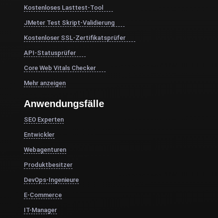
Kostenloses Lasttest-Tool
JMeter Test Skript-Validierung
Kostenloser SSL-Zertifikatsprüfer
API-Statusprüfer
Core Web Vitals Checker
Mehr anzeigen
Anwendungsfälle
SEO Experten
Entwickler
Webagenturen
Produktbesitzer
DevOps-Ingenieure
E-Commerce
IT-Manager