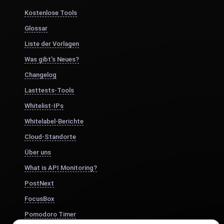
Kostenlose Tools
Glossar
Liste der Vorlagen
Was gibt's Neues?
Changelog
Lasttests-Tools
Whitelist-IPs
Whitelabel-Berichte
Cloud-Standorte
Über uns
What is API Monitoring?
PostNext
FocusBox
Pomodoro Timer