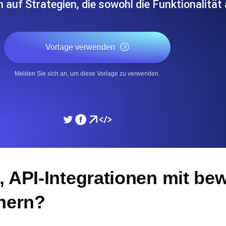
h auf Strategien, die sowohl die Funktionalität
icke und Leistung mithilfe des
Überwachen Sie die Ges
Vorlage verwenden
SSL Monitoring
APIs. Kostenlos starten.
Automatische SSL-Zertifik
Kostenlos starten.
Melden Sie sich an, um diese Vorlage zu verwenden.
DNS Monitoring
nd geplante Tasks. Kostenlos
DNS Monitoring mit Record-
Monitoring as Code
, API-Integrationen mit be
üft aus 26 Regionen.
Monitore als YAML, JS u
chern?