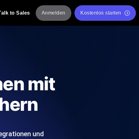
Talk to Sales
Anmelden
Kostenlos starten
tskripte von mehreren Standorten aus.
Kostenloser Websitespeed-Test
Kostenloses Lasttest-Tool
t-Analyse
ormance-Einblicke, die auf Ihren Tech-
Kostenloses JMeter Test Skript-Validierungstool
nen mit
API-Statusprüfer
g
Core Web Vitals Checker
hern
rformance-Probes aus 25+ Standorten.
Liste kostenloser Web-Tools
utzer es tun.
egrationen und
hre APIs