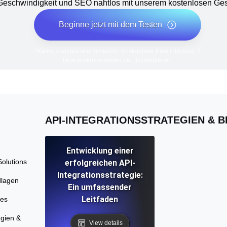
 Geschwindigkeit und SEO nahtlos mit unserem kostenlosen Ges
Beginne jetzt mit dem Testen
*Keine Kreditkarte erforderlich. Kostenloser Plan inklusive; 7
Tage kostenlos testen bei Bezahlplänen.
API-INTEGRATIONSSTRATEGIEN & B
Entwicklung einer
Solutions
erfolgreichen API-
Integrationsstrategie:
dlagen
Ein umfassender
Leitfaden
ces
egien &
View details