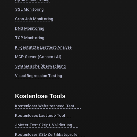
SSL Monitoring
Cron Job Monitoring
DNS Monitoring
TCP Monitoring
KI-gestützte Lasttest-Analyse
MCP Server (Connect AI)
Synthetische Überwachung
Visual Regression Testing
Kostenlose Tools
Kostenloser Websitespeed-Test
Kostenloses Lasttest-Tool
JMeter Test Skript-Validierung
Kostenloser SSL-Zertifikatsprüfer