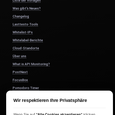
Liste der Vorlagen
Was gibt's Neues?
Changelog
Lasttests-Tools
Whitelist-IPs
Whitelabel-Berichte
Cloud-Standorte
Über uns
What is API Monitoring?
PostNext
FocusBox
Pomodoro Timer
Study Timer
Wir respektieren Ihre Privatsphäre
DesignerBox
Wenn Sie auf
"Alle Cookies akzeptieren"
klicken,