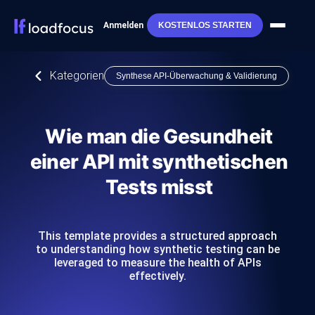
Anmelden
KOSTENLOS STARTEN
Kategorien
Synthese API-Überwachung & Validierung
Wie man die Gesundheit
einer API mit synthetischen
Tests misst
This template provides a structured approach
to understanding how synthetic testing can be
leveraged to measure the health of APIs
effectively.