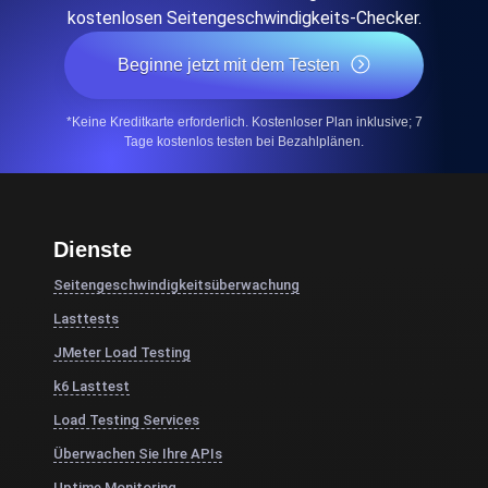
kostenlosen Seitengeschwindigkeits-Checker.
Beginne jetzt mit dem Testen
*Keine Kreditkarte erforderlich. Kostenloser Plan inklusive; 7
Tage kostenlos testen bei Bezahlplänen.
Dienste
Seitengeschwindigkeitsüberwachung
Lasttests
JMeter Load Testing
k6 Lasttest
Load Testing Services
Überwachen Sie Ihre APIs
Uptime Monitoring