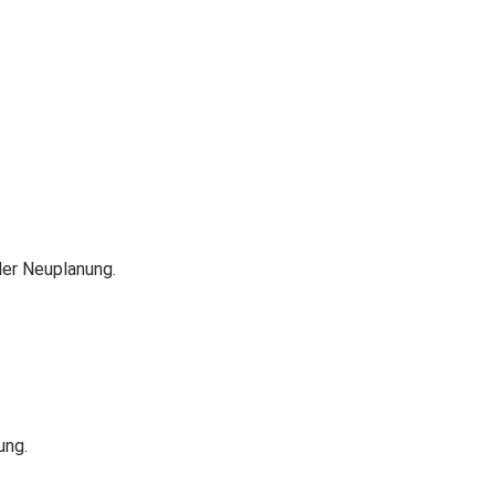
der Neuplanung.
ung.