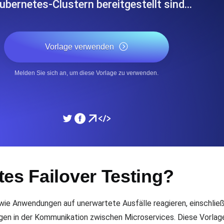
ubernetes-Clustern bereitgestellt sind…
icke und Leistung mithilfe des
Überwachen Sie die Ges
Vorlage verwenden
SSL Monitoring
APIs. Kostenlos starten.
Automatische SSL-Zertifik
Kostenlos starten.
Melden Sie sich an, um diese Vorlage zu verwenden.
DNS Monitoring
nd geplante Tasks. Kostenlos
DNS Monitoring mit Record-
Monitoring as Code
es Failover Testing?
üft aus 26 Regionen.
Monitore als YAML, JS u
wie Anwendungen auf unerwartete Ausfälle reagieren, einschlie
n in der Kommunikation zwischen Microservices. Diese Vorlage 