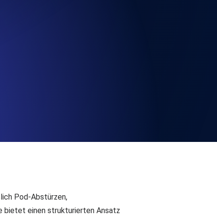
chwindigkeit und Funktionalität der API
ats-Checks und Ablauf-Warnungen.
Checks und Alerts. Kostenlos starten.
nd MCP
ßlich Pod-Abstürzen,
bietet einen strukturierten Ansatz