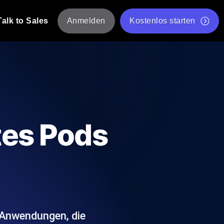
Talk to Sales
Anmelden
Kostenlos starten
tskripte von mehreren Standorten aus.
Kostenloser Websitespeed-Test
Kostenloses Lasttest-Tool
t-Analyse
ormance-Einblicke, die auf Ihren Tech-
Kostenloses JMeter Test Skript-Validierungstool
tes Pods
API-Statusprüfer
g
Core Web Vitals Checker
rformance-Probes aus 25+ Standorten.
Liste kostenloser Web-Tools
utzer es tun.
 Anwendungen, die
hre APIs