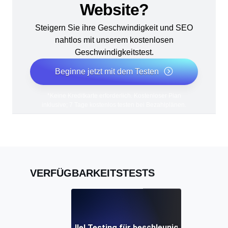
Website?
Steigern Sie ihre Geschwindigkeit und SEO
nahtlos mit unserem kostenlosen
Geschwindigkeitstest.
Beginne jetzt mit dem Testen
*Keine Kreditkarte erforderlich. Kostenloser Plan
inklusive; 7 Tage kostenlos testen bei Bezahlplänen.
VERFÜGBARKEITSTESTS
CI/CD Pipeline Parallel Testing für beschleunigte Bereitste