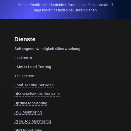
*Keine Kreditkarte erforderlich. Kostenloser Plan inklusive; 7
Tage kostenlos testen bei Bezahlplänen.
Dienste
Seitengeschwindigkeitsüberwachung
Lasttests
JMeter Load Testing
k6 Lasttest
Load Testing Services
Überwachen Sie Ihre APIs
Uptime Monitoring
SSL Monitoring
Cron Job Monitoring
DNS Monitoring