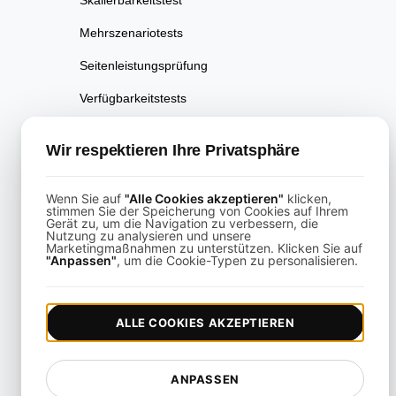
Skalierbarkeitstest
Mehrszenariotests
Seitenleistungsprüfung
Verfügbarkeitstests
Performance Regression
Wir respektieren Ihre Privatsphäre
Testing
Leistungstests
Wenn Sie auf
"Alle Cookies akzeptieren"
klicken,
stimmen Sie der Speicherung von Cookies auf Ihrem
Playwright-gestütztes API-
Gerät zu, um die Navigation zu verbessern, die
Testing
Nutzung zu analysieren und unsere
Marketingmaßnahmen zu unterstützen. Klicken Sie auf
"Anpassen"
, um die Cookie-Typen zu personalisieren.
Echtzeit-
Geschwindigkeitsanalysen-
Test
ALLE COOKIES AKZEPTIEREN
Zuverlässigkeitstest
Resilienztest
ANPASSEN