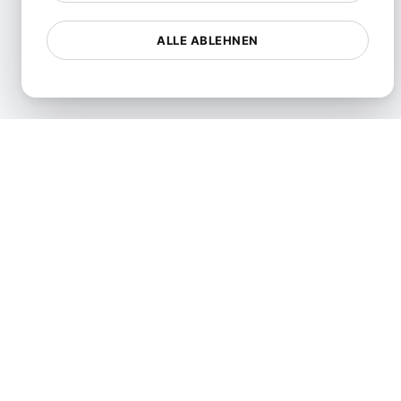
Ressourcennutzungsprüfung
SLI/SLO & Service Metrics
ALLE ABLEHNEN
Monitoring
Skalierbarkeitstest
Soak-Testing
Spike-Tests
Stresstests
Synthetic API Monitoring &
Validation
Drosseltest
Unified API Monitoring
Dashboards
Uptime-Testing
Benutzerreise-Tests