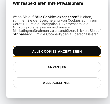
Wir respektieren Ihre Privatsphäre
Testing
Leistungstests
Wenn Sie auf
"Alle Cookies akzeptieren"
klicken,
stimmen Sie der Speicherung von Cookies auf Ihrem
Playwright-gestütztes API-
Gerät zu, um die Navigation zu verbessern, die
Testing
Nutzung zu analysieren und unsere
Marketingmaßnahmen zu unterstützen. Klicken Sie auf
"Anpassen"
, um die Cookie-Typen zu personalisieren.
Echtzeit-
Geschwindigkeitsanalysen-
Test
ALLE COOKIES AKZEPTIEREN
Zuverlässigkeitstest
Resilienztest
ANPASSEN
Ressourcennutzungsprüfung
SLI/SLO & Service Metrics
ALLE ABLEHNEN
Monitoring
Skalierbarkeitstest
Soak-Testing