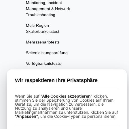
Monitoring, Incident
Management & Network
Troubleshooting
Multi-Region
Skalierbarkeitstest
Mehrszenariotests
Seitenleistungsprüfung
Verfügbarkeitstests
Performance Regression
Wir respektieren Ihre Privatsphäre
Testing
Leistungstests
Wenn Sie auf
"Alle Cookies akzeptieren"
klicken,
stimmen Sie der Speicherung von Cookies auf Ihrem
Playwright-gestütztes API-
Gerät zu, um die Navigation zu verbessern, die
Testing
Nutzung zu analysieren und unsere
Marketingmaßnahmen zu unterstützen. Klicken Sie auf
"Anpassen"
, um die Cookie-Typen zu personalisieren.
Echtzeit-
Geschwindigkeitsanalysen-