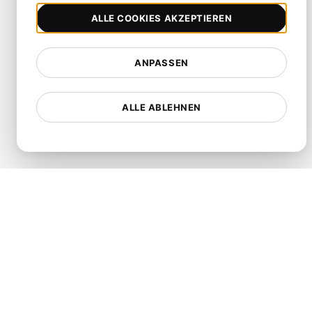
Test
ALLE COOKIES AKZEPTIEREN
Zuverlässigkeitstest
Resilienztest
ANPASSEN
Ressourcennutzungsprüfung
SLI/SLO & Service Metrics
ALLE ABLEHNEN
Monitoring
Skalierbarkeitstest
Soak-Testing
Spike-Tests
Stresstests
Synthetic API Monitoring &
Validation
Drosseltest