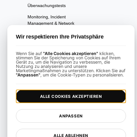
Überwachungstests
Monitoring, Incident
Management & Network
Troubleshooting
Wir respektieren Ihre Privatsphäre
Multi-Region
Skalierbarkeitstest
Wenn Sie auf
"Alle Cookies akzeptieren"
klicken,
stimmen Sie der Speicherung von Cookies auf Ihrem
Mehrszenariotests
Gerät zu, um die Navigation zu verbessern, die
Nutzung zu analysieren und unsere
Seitenleistungsprüfung
Marketingmaßnahmen zu unterstützen. Klicken Sie auf
"Anpassen"
, um die Cookie-Typen zu personalisieren.
Verfügbarkeitstests
Performance Regression
ALLE COOKIES AKZEPTIEREN
Testing
Leistungstests
ANPASSEN
Playwright-gestütztes API-
Testing
ALLE ABLEHNEN