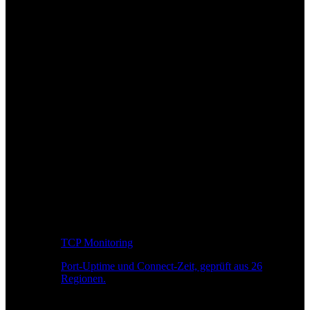
TCP Monitoring
Port-Uptime und Connect-Zeit, geprüft aus 26
Regionen.
Entwickler-Workflow