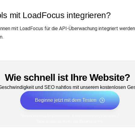
ls mit LoadFocus integrieren?
önnen mit LoadFocus für die API-Überwachung integriert werden
n.
Wie schnell ist Ihre Website?
 Geschwindigkeit und SEO nahtlos mit unserem kostenlosen Ges
Beginne jetzt mit dem Testen
*Keine Kreditkarte erforderlich. Kostenloser Plan inklusive; 7
Tage kostenlos testen bei Bezahlplänen.