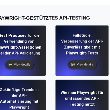
AYWRIGHT-GESTÜTZTES API-TESTING
Best Practices für die
Fallstudie:
Verwendung von
Verbesserung der API-
laywright-Assertionen
Zuverlässigkeit mit
ei der API-Validierung
Playwright-Tests
View details
View details
Zukünftige Trends in
Wie man Playwright für
der API-
umfassendes API-
Automatisierung mit
Testing nutzt
Playwright