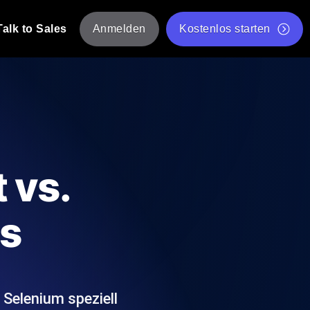
Talk to Sales
Anmelden
Kostenlos starten
tskripte von mehreren Standorten aus.
Kostenloser Websitespeed-Test
Kostenloses Lasttest-Tool
t-Analyse
ormance-Einblicke, die auf Ihren Tech-
Kostenloses JMeter Test Skript-Validierungstool
 vs.
API-Statusprüfer
g
Core Web Vitals Checker
ts
rformance-Probes aus 25+ Standorten.
Liste kostenloser Web-Tools
utzer es tun.
 Selenium speziell
hre APIs