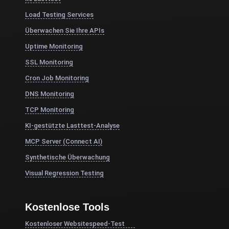
Load Testing Services
Überwachen Sie Ihre APIs
Uptime Monitoring
SSL Monitoring
Cron Job Monitoring
DNS Monitoring
TCP Monitoring
KI-gestützte Lasttest-Analyse
MCP Server (Connect AI)
Synthetische Überwachung
Visual Regression Testing
Kostenlose Tools
Kostenloser Websitespeed-Test