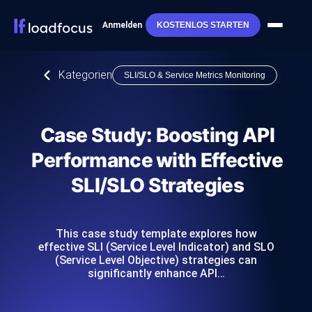
Anmelden
KOSTENLOS STARTEN
Kategorien
SLI/SLO & Service Metrics Monitoring
Case Study: Boosting API
Performance with Effective
SLI/SLO Strategies
This case study template explores how
effective SLI (Service Level Indicator) and SLO
(Service Level Objective) strategies can
significantly enhance API…