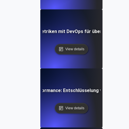
eren von SLI/SLO-Metriken mit DevOps für überragende AP
View details
istern der API-Performance: Entschlüsselung von SLIs, SL
View details