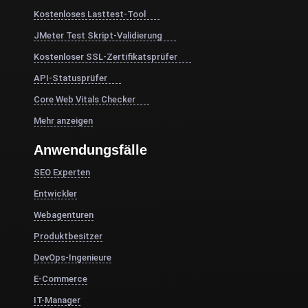
Kostenloses Lasttest-Tool
JMeter Test Skript-Validierung
Kostenloser SSL-Zertifikatsprüfer
API-Statusprüfer
Core Web Vitals Checker
Mehr anzeigen
Anwendungsfälle
SEO Experten
Entwickler
Webagenturen
Produktbesitzer
DevOps-Ingenieure
E-Commerce
IT-Manager