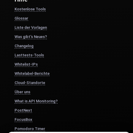
Kostenlose Tools
Glossar
Liste der Vorlagen
Was gibt's Neues?
Changelog
Lasttests-Tools
Whitelist-IPs
Whitelabel-Berichte
Cloud-Standorte
Über uns
What is API Monitoring?
PostNext
FocusBox
Pomodoro Timer