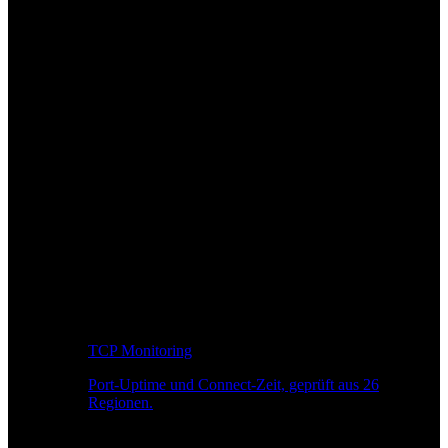
TCP Monitoring
Port-Uptime und Connect-Zeit, geprüft aus 26
Regionen.
Entwickler-Workflow