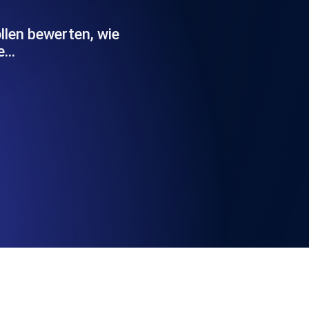
chwindigkeit und Funktionalität der API
len bewerten, wie
te…
ats-Checks und Ablauf-Warnungen.
Checks und Alerts. Kostenlos starten.
nd MCP