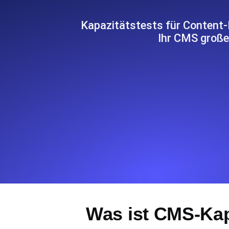
Überwachen Sie Ihre Website-Einbl
Leuchtturms.
Kapazitätstests für Content
Ihr CMS große
Uptime Monitoring
Uptime Monitoring für Websites und 
Cron Job Monitoring
Heartbeat Monitoring für Cronjobs u
starten.
TCP Monitoring
Port-Uptime und Connect-Zeit, gepr
Was ist CMS-Kap