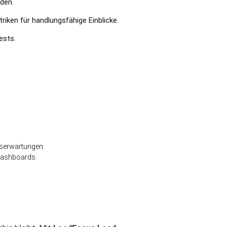
lden.
riken für handlungsfähige Einblicke.
ests.
rserwartungen.
Dashboards.