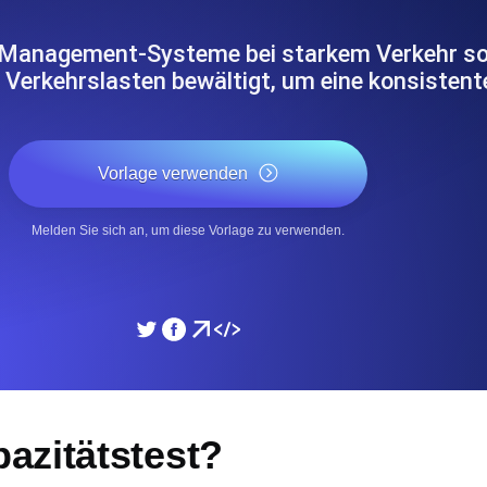
icke und Leistung mithilfe des
Überwachen Sie die Ges
-Management-Systeme bei starkem Verkehr sol
 Verkehrslasten bewältigt, um eine konsisten
SSL Monitoring
APIs. Kostenlos starten.
Automatische SSL-Zertifik
Kostenlos starten.
Vorlage verwenden
DNS Monitoring
Melden Sie sich an, um diese Vorlage zu verwenden.
nd geplante Tasks. Kostenlos
DNS Monitoring mit Record-
Monitoring as Code
üft aus 26 Regionen.
Monitore als YAML, JS u
azitätstest?