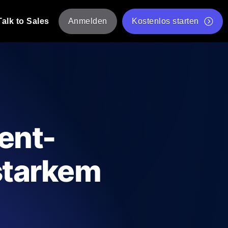
Talk to Sales
Anmelden
Kostenlos starten
tskripte von mehreren Standorten aus.
Kostenloser Websitespeed-Test
Kostenloses Lasttest-Tool
t-Analyse
ormance-Einblicke, die auf Ihren Tech-
Kostenloses JMeter Test Skript-Validierungstool
ent-
API-Statusprüfer
g
Core Web Vitals Checker
starkem
rformance-Probes aus 25+ Standorten.
Liste kostenloser Web-Tools
utzer es tun.
hre APIs