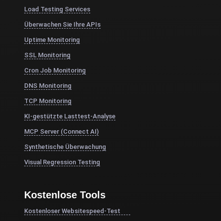
Load Testing Services
Überwachen Sie Ihre APIs
Uptime Monitoring
SSL Monitoring
Cron Job Monitoring
DNS Monitoring
TCP Monitoring
KI-gestützte Lasttest-Analyse
MCP Server (Connect AI)
Synthetische Überwachung
Visual Regression Testing
Kostenlose Tools
Kostenloser Websitespeed-Test