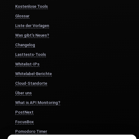
Kostenlose Tools
Glossar
Liste der Vorlagen
Was gibt's Neues?
Changelog
Lasttests-Tools
Whitelist-IPs
Whitelabel-Berichte
Cloud-Standorte
Über uns
What is API Monitoring?
PostNext
FocusBox
Pomodoro Timer