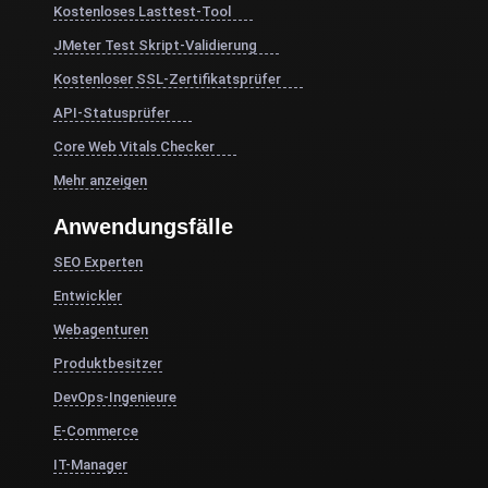
Kostenloses Lasttest-Tool
JMeter Test Skript-Validierung
Kostenloser SSL-Zertifikatsprüfer
API-Statusprüfer
Core Web Vitals Checker
Mehr anzeigen
Anwendungsfälle
SEO Experten
Entwickler
Webagenturen
Produktbesitzer
DevOps-Ingenieure
E-Commerce
IT-Manager