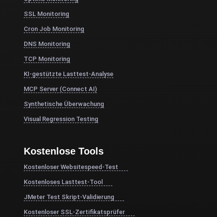
SSL Monitoring
Cron Job Monitoring
DNS Monitoring
TCP Monitoring
KI-gestützte Lasttest-Analyse
MCP Server (Connect AI)
Synthetische Überwachung
Visual Regression Testing
Kostenlose Tools
Kostenloser Websitespeed-Test
Kostenloses Lasttest-Tool
JMeter Test Skript-Validierung
Kostenloser SSL-Zertifikatsprüfer