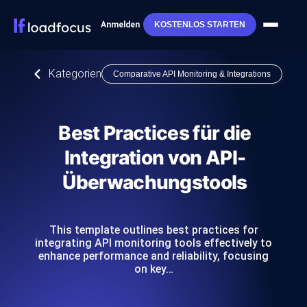
Anmelden
KOSTENLOS STARTEN
Kategorien
Comparative API Monitoring & Integrations
Best Practices für die
Integration von API-
Überwachungstools
This template outlines best practices for
integrating API monitoring tools effectively to
enhance performance and reliability, focusing
on key…