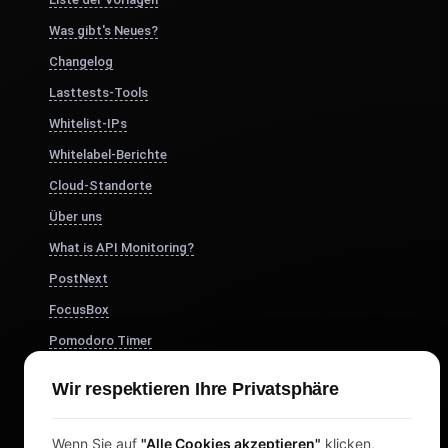
Was gibt's Neues?
Changelog
Lasttests-Tools
Whitelist-IPs
Whitelabel-Berichte
Cloud-Standorte
Über uns
What is API Monitoring?
PostNext
FocusBox
Pomodoro Timer
Study Timer
Wir respektieren Ihre Privatsphäre
DesignerBox
Wenn Sie auf
"Alle Cookies akzeptieren"
klicken,