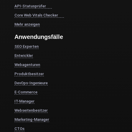
API-Statusprüfer
Core Web Vitals Checker
Mehr anzeigen
Anwendungsfälle
SEO Experten
Entwickler
Webagenturen
Produktbesitzer
DevOps-Ingenieure
E-Commerce
IT-Manager
Webseitenbesitzer
Marketing-Manager
CTOs