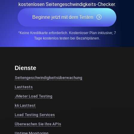
kostenlosen Seitengeschwindigkeits-Checker.
Beginne jetzt mit dem Testen
*Keine Kreditkarte erforderlich. Kostenloser Plan inklusive; 7
Tage kostenlos testen bei Bezahlplänen.
Dienste
Seitengeschwindigkeitsüberwachung
Lasttests
JMeter Load Testing
k6 Lasttest
Load Testing Services
Überwachen Sie Ihre APIs
Uptime Monitoring