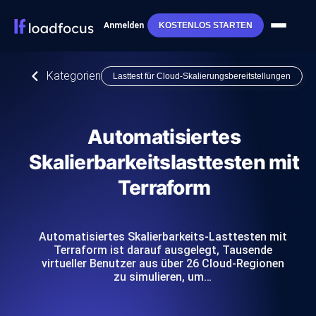
Anmelden
KOSTENLOS STARTEN
Kategorien
Lasttest für Cloud-Skalierungsbereitstellungen
Automatisiertes
Skalierbarkeitslasttesten mit
Terraform
Automatisiertes Skalierbarkeits-Lasttesten mit
Terraform ist darauf ausgelegt, Tausende
virtueller Benutzer aus über 26 Cloud-Regionen
zu simulieren, um…