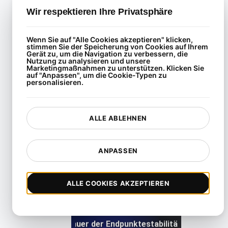
Wir respektieren Ihre Privatsphäre
Datenbank Failover Lasttest unter Spitzenverkehr
Wenn Sie auf
"Alle Cookies akzeptieren"
klicken,
stimmen Sie der Speicherung von Cookies auf Ihrem
View details
Gerät zu, um die Navigation zu verbessern, die
Nutzung zu analysieren und unsere
Marketingmaßnahmen zu unterstützen. Klicken Sie
auf
"Anpassen"
, um die Cookie-Typen zu
personalisieren.
ALLE ABLEHNEN
Docker Swarm Container Orchestration Load Testin
ANPASSEN
View details
ALLE COOKIES AKZEPTIEREN
Verlängerte Dauer der Endpunktestabilität bei Lasttes