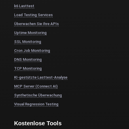
k6 Lasttest
Load Testing Services
Überwachen Sie Ihre APIs
Uptime Monitoring
SSL Monitoring
Cron Job Monitoring
DNS Monitoring
TCP Monitoring
KI-gestützte Lasttest-Analyse
MCP Server (Connect AI)
Synthetische Überwachung
Visual Regression Testing
Kostenlose Tools