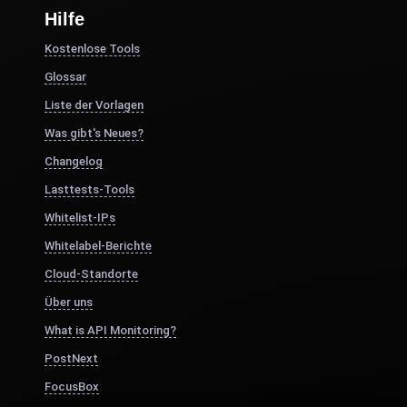
Hilfe
Kostenlose Tools
Glossar
Liste der Vorlagen
Was gibt's Neues?
Changelog
Lasttests-Tools
Whitelist-IPs
Whitelabel-Berichte
Cloud-Standorte
Über uns
What is API Monitoring?
PostNext
FocusBox