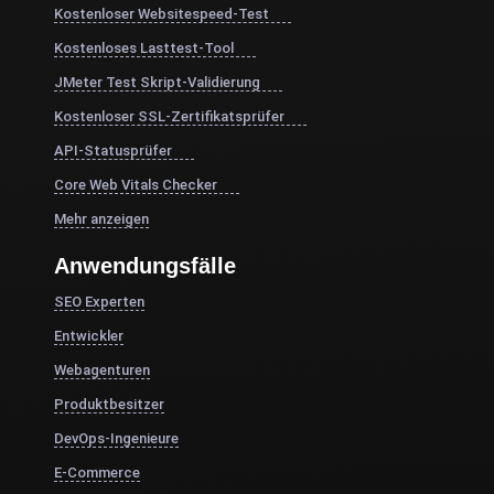
Kostenloser Websitespeed-Test
Kostenloses Lasttest-Tool
JMeter Test Skript-Validierung
Kostenloser SSL-Zertifikatsprüfer
API-Statusprüfer
Core Web Vitals Checker
Mehr anzeigen
Anwendungsfälle
SEO Experten
Entwickler
Webagenturen
Produktbesitzer
DevOps-Ingenieure
E-Commerce