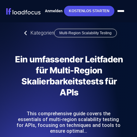
Anmelden
KOSTENLOS STARTEN
Kategorien
Multi-Region Scalability Testing
Ein umfassender Leitfaden
für Multi-Region
Skalierbarkeitstests für
APIs
This comprehensive guide covers the
essentials of multi-region scalability testing
for APIs, focusing on techniques and tools to
ensure optimal…