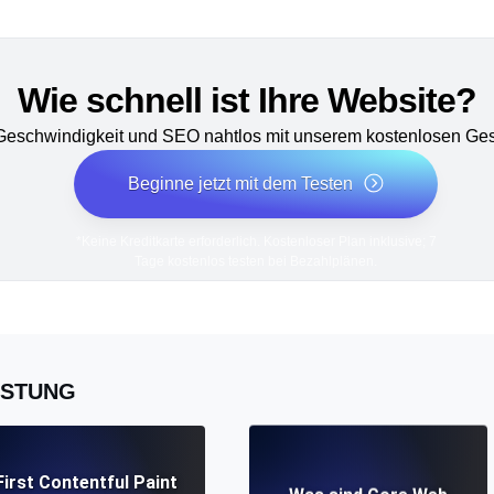
Wie schnell ist Ihre Website?
 Geschwindigkeit und SEO nahtlos mit unserem kostenlosen Ges
Beginne jetzt mit dem Testen
*Keine Kreditkarte erforderlich. Kostenloser Plan inklusive; 7
Tage kostenlos testen bei Bezahlplänen.
ISTUNG
First Contentful Paint