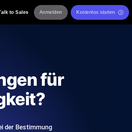
Talk to Sales
Anmelden
Kostenlos starten
tskripte von mehreren Standorten aus.
Kostenloser Websitespeed-Test
Kostenloses Lasttest-Tool
t-Analyse
ormance-Einblicke, die auf Ihren Tech-
Kostenloses JMeter Test Skript-Validierungstool
ngen für
API-Statusprüfer
g
Core Web Vitals Checker
gkeit?
rformance-Probes aus 25+ Standorten.
Liste kostenloser Web-Tools
utzer es tun.
 bei der Bestimmung
hre APIs