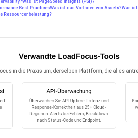
ervability?
Was ist PageSpeed Insights (PSI)?
rformance Best Practices
Was ist das Vorladen von Assets?
Was ist
ie Ressourcenbelastung?
Verwandte LoadFocus-Tools
us in die Praxis um, derselben Plattform, die alles antr
st
API-Überwachung
eit
Überwachen Sie API-Uptime, Latenz und
Kon
re
Response-Korrektheit aus 25+ Cloud-
w
n
Regionen. Alerts bei Fehlern, Breakdown
nach Status-Code und Endpoint.