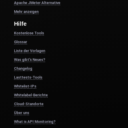
Apache JMeter Alternative
Mehr anzeigen
Hilfe
Kostenlose Tools
Glossar
Liste der Vorlagen
Was gibt's Neues?
Changelog
Lasttests-Tools
Whitelist-IPs
Whitelabel-Berichte
Cloud-Standorte
Über uns
What is API Monitoring?