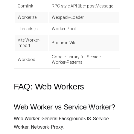
Comlink
RPC-style API über postMessage
Workerize
Webpack-Loader
Threads.js
Worker-Pool
Vite Worker-
Built-in in Vite
Import
Google-Library für Service-
Workbox
Worker-Patterns
FAQ: Web Workers
Web Worker vs Service Worker?
Web Worker: General Background-JS. Service
Worker: Network-Proxy.