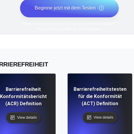
Beginne jetzt mit dem Testen
*Keine Kreditkarte erforderlich. Kostenloser Plan inklusive; 7
Tage kostenlos testen bei Bezahlplänen.
RRIEREFREIHEIT
Barrierefreiheit
Barrierefreiheitstesten
Konformitätsbericht
für die Konformität
(ACR) Definition
(ACT) Definition
View details
View details