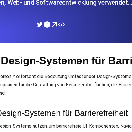
len, Web- und Softwareentwicklung verwendet
icke und Leistung mithilfe des
Überwachen Sie die Ges
SSL Monitoring
APIs. Kostenlos starten.
Automatische SSL-Zertifik
Kostenlos starten.
Design-Systemen für Barrie
DNS Monitoring
nd geplante Tasks. Kostenlos
DNS Monitoring mit Record-
reiheit?' erforscht die Bedeutung umfassender Design-Systeme be
pausen für die Gestaltung von Benutzeroberflächen, die Barrieref
nd.
Monitoring as Code
üft aus 26 Regionen.
Monitore als YAML, JS u
esign-Systemen für Barrierefreiheit
Design-Systeme nutzen, um barrierefreie UI-Komponenten, Navig