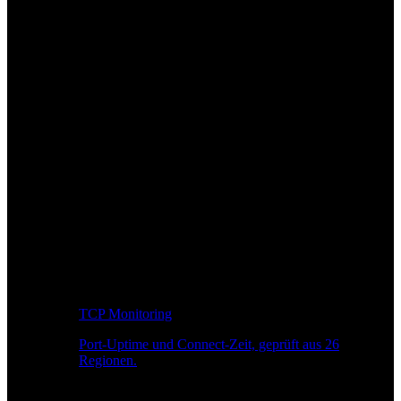
TCP Monitoring
Port-Uptime und Connect-Zeit, geprüft aus 26
Regionen.
Entwickler-Workflow