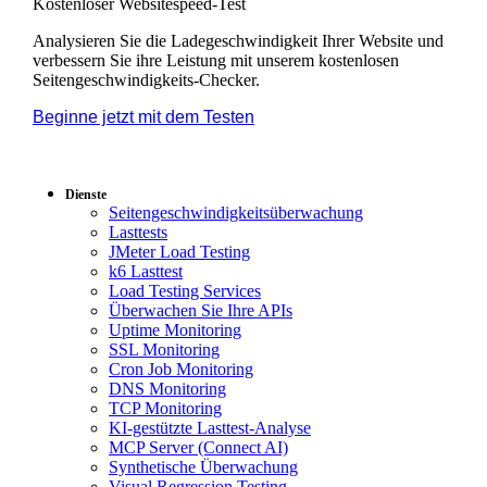
Kostenloser Websitespeed-Test
Analysieren Sie die Ladegeschwindigkeit Ihrer Website und
verbessern Sie ihre Leistung mit unserem kostenlosen
Seitengeschwindigkeits-Checker.
Beginne jetzt mit dem Testen
*Keine Kreditkarte
erforderlich. Kostenloser Plan inklusive; 7 Tage kostenlos
testen bei Bezahlplänen.
Dienste
Seitengeschwindigkeitsüberwachung
Lasttests
JMeter Load Testing
k6 Lasttest
Load Testing Services
Überwachen Sie Ihre APIs
Uptime Monitoring
SSL Monitoring
Cron Job Monitoring
DNS Monitoring
TCP Monitoring
KI-gestützte Lasttest-Analyse
MCP Server (Connect AI)
Synthetische Überwachung
Visual Regression Testing