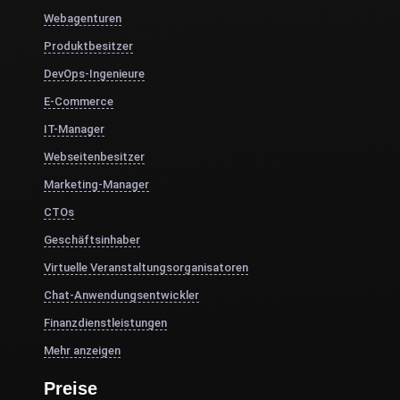
Webagenturen
Produktbesitzer
DevOps-Ingenieure
E-Commerce
IT-Manager
Webseitenbesitzer
Marketing-Manager
CTOs
Geschäftsinhaber
Virtuelle Veranstaltungsorganisatoren
Chat-Anwendungsentwickler
Finanzdienstleistungen
Mehr anzeigen
Preise