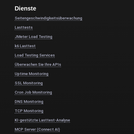
Dienste
Seitengeschwindigkeitsüberwachung
Lasttests
JMeter Load Testing
k6 Lasttest
Load Testing Services
Überwachen Sie Ihre APIs
Uptime Monitoring
SSL Monitoring
Cron Job Monitoring
DNS Monitoring
TCP Monitoring
KI-gestützte Lasttest-Analyse
MCP Server (Connect AI)