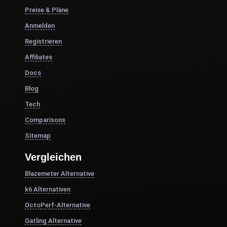
Preise & Pläne
Anmelden
Registrieren
Affiliates
Docs
Blog
Tech
Comparisons
Sitemap
Vergleichen
Blazemeter Alternative
k6 Alternativen
OctoPerf-Alternative
Gatling Alternative