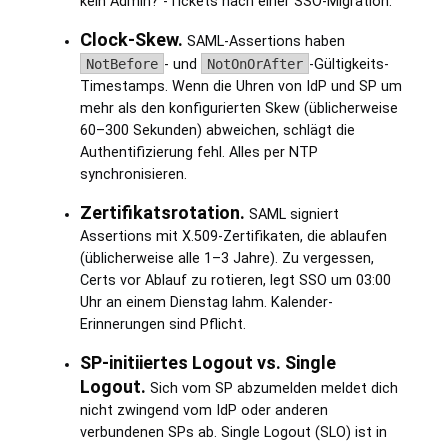
kein Admin?"-Tickets nach einer SSO-Migration.
Clock-Skew.
SAML-Assertions haben
NotBefore
- und
NotOnOrAfter
-Gültigkeits-
Timestamps. Wenn die Uhren von IdP und SP um
mehr als den konfigurierten Skew (üblicherweise
60–300 Sekunden) abweichen, schlägt die
Authentifizierung fehl. Alles per NTP
synchronisieren.
Zertifikatsrotation.
SAML signiert
Assertions mit X.509-Zertifikaten, die ablaufen
(üblicherweise alle 1–3 Jahre). Zu vergessen,
Certs vor Ablauf zu rotieren, legt SSO um 03:00
Uhr an einem Dienstag lahm. Kalender-
Erinnerungen sind Pflicht.
SP-initiiertes Logout vs. Single
Logout.
Sich vom SP abzumelden meldet dich
nicht zwingend vom IdP oder anderen
verbundenen SPs ab. Single Logout (SLO) ist in