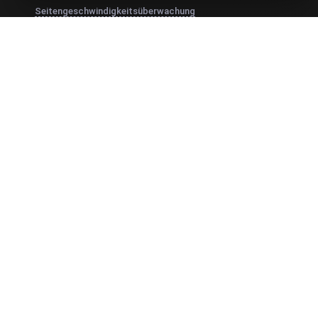
Seitengeschwindigkeitsüberwachung
Lasttests
JMeter Load Testing
k6 Lasttest
Load Testing Services
Überwachen Sie Ihre APIs
Uptime Monitoring
SSL Monitoring
Cron Job Monitoring
DNS Monitoring
TCP Monitoring
KI-gestützte Lasttest-Analyse
MCP Server (Connect AI)
Synthetische Überwachung