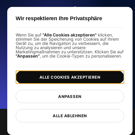
Kostenloser
Wir respektieren Ihre Privatsphäre
Websitespeed-Test
Wenn Sie auf
"Alle Cookies akzeptieren"
klicken,
stimmen Sie der Speicherung von Cookies auf Ihrem
Gerät zu, um die Navigation zu verbessern, die
Analysieren Sie die Ladegeschwindigkeit Ihrer
Nutzung zu analysieren und unsere
Website und verbessern Sie ihre Leistung mit
Marketingmaßnahmen zu unterstützen. Klicken Sie auf
"Anpassen"
, um die Cookie-Typen zu personalisieren.
unserem kostenlosen Seitengeschwindigkeits-
Checker.
ALLE COOKIES AKZEPTIEREN
Beginne jetzt mit dem Testen
*Keine Kreditkarte erforderlich. Kostenloser Plan inklusive; 7
ANPASSEN
Tage kostenlos testen bei Bezahlplänen.
ALLE ABLEHNEN
Dienste