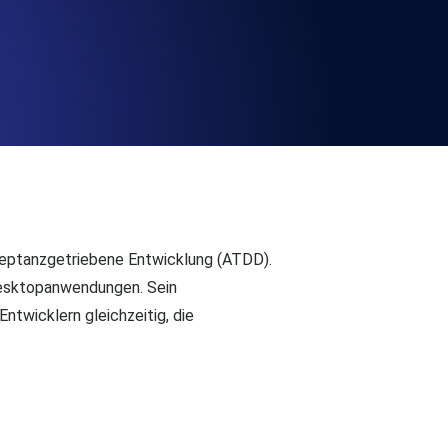
chwindigkeit und Funktionalität der API
ats-Checks und Ablauf-Warnungen.
Checks und Alerts. Kostenlos starten.
eptanzgetriebene Entwicklung (ATDD).
 Desktopanwendungen. Sein
twicklern gleichzeitig, die
nd MCP