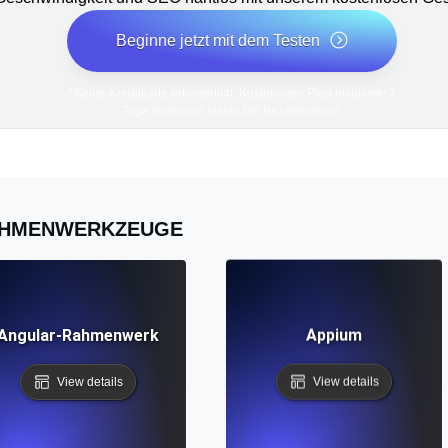
Beginne jetzt mit dem Testen
*Keine Kreditkarte erforderlich. Kostenloser Plan inklusive; 7
Tage kostenlos testen bei Bezahlplänen.
HMENWERKZEUGE
Angular-Rahmenwerk
Appium
View details
View details