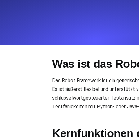
Überwachen Sie Ihre Website-Einbl
Leuchtturms.
Uptime Monitoring
Uptime Monitoring für Websites und 
Was ist das Ro
Cron Job Monitoring
Heartbeat Monitoring für Cronjobs u
starten.
Das Robot Framework ist ein generisc
Es ist äußerst flexibel und unterstütz
schlüsselwortgesteuerter Testansatz ma
TCP Monitoring
Testfähigkeiten mit Python- oder Java-
Port-Uptime und Connect-Zeit, gepr
Kernfunktionen