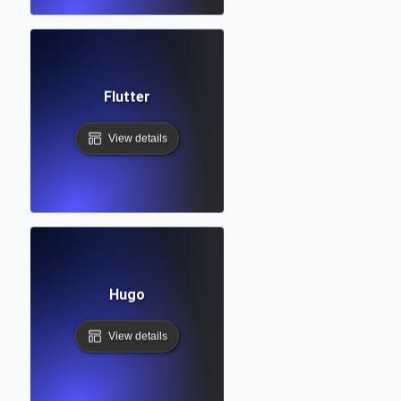
Flutter
View details
Hugo
View details