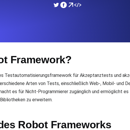
icke und Leistung mithilfe des
Überwachen Sie die Ges
SSL Monitoring
APIs. Kostenlos starten.
Automatische SSL-Zertifik
Kostenlos starten.
bot Framework?
DNS Monitoring
nd geplante Tasks. Kostenlos
DNS Monitoring mit Record-
hes Testautomatisierungsframework für Akzeptanztests und akz
t verschiedene Arten von Tests, einschließlich Web-, Mobil- und
cht es für Nicht-Programmierer zugänglich und ermöglicht es En
Monitoring as Code
Bibliotheken zu erweitern.
üft aus 26 Regionen.
Monitore als YAML, JS u
 des Robot Frameworks