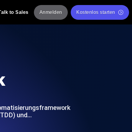
Talk to Sales
Anmelden
Kostenlos starten
tskripte von mehreren Standorten aus.
Kostenloser Websitespeed-Test
Kostenloses Lasttest-Tool
t-Analyse
ormance-Einblicke, die auf Ihren Tech-
Kostenloses JMeter Test Skript-Validierungstool
k
API-Statusprüfer
g
Core Web Vitals Checker
rformance-Probes aus 25+ Standorten.
Liste kostenloser Web-Tools
utzer es tun.
tomatisierungsframework
(ATDD) und…
hre APIs